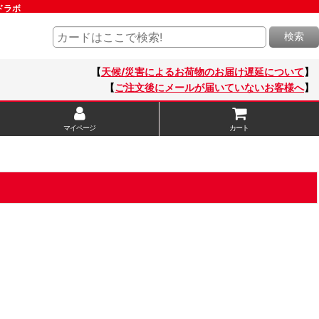
ドラボ
検索
【
天候/災害によるお荷物のお届け遅延について
】
【
ご注文後にメールが届いていないお客様へ
】
マイページ
カート