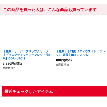
この商品を買った人は、こんな商品も買っています
【遊戯】サージ・ブリッツクリーク
【遊戯】予幻使 メディウス【シークレ
【プリズマティックシークレット/効
ット/効果】BETB-JP017
果】CORI-JP011
180
円
(税込)
3,380
円
(税込)
在庫数18枚
在庫数2枚
最近チェックしたアイテム