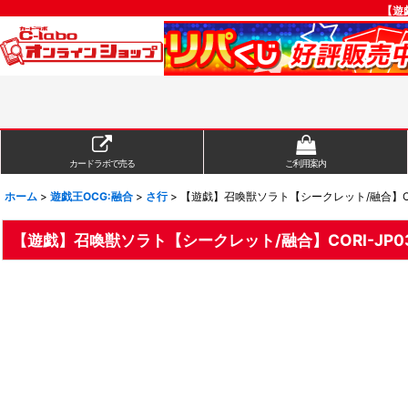
【遊
カードラボで売る
ご利用案内
ホーム
>
遊戯王OCG:融合
>
さ行
>
【遊戯】召喚獣ソラト【シークレット/融合】COR
【遊戯】召喚獣ソラト【シークレット/融合】CORI-JP0