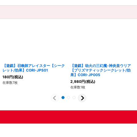
【遊戯】召喚師アレイスター【シーク
【遊戯】劫火の三幻魔-神炎皇ウリア
レット/効果】CORI-JPS01
【プリズマティックシークレット/効
果】CORI-JP005
180
円
(税込)
2,980
円
(税込)
在庫数7枚
在庫数1枚