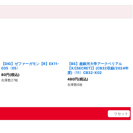
【DIG】ゼファーガモン【R】EX11-
【BS】超銀河大帝アークベリアル
035〈05〉
【X/[SECRET]】(CB32収録/2024年
度)〈11〉CB32-X02
80
円
(税込)
480
円
(税込)
在庫数27枚
在庫数6枚
リセット