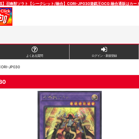
戯】召喚獣ソラト【シークレット/融合】CORI-JP030遊戯王OCG:融合通販はカー
よくある質問
ログイン・新規登録
I-JP030
30