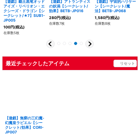
【遊戯】覇王黒竜オッド
【遊戯】アトランティス
【遊戯】宇宙的ハリケー
アイズ・リベリオン・エ
の妖渦【シークレット/
ン【シークレット/魔
クシーズ・ドラゴン【シ
効果】BETB-JP016
法】BETB-JP068
ークレット/★7】SUB1-
280
円
(税込)
1,580
円
(税込)
JP005
在庫数7枚
在庫数8枚
100
円
(税込)
在庫数5枚
最近チェックしたアイテム
リセット
【遊戯】無窮の三幻魔-
幻魔皇ラビエル【シー
クレット/効果】CORI-
JP007