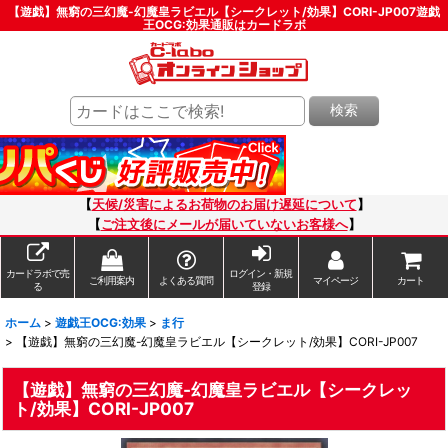
【遊戯】無窮の三幻魔-幻魔皇ラビエル【シークレット/効果】CORI-JP007遊戯
王OCG:効果通販はカードラボ
検索
【
天候/災害によるお荷物のお届け遅延について
】
【
ご注文後にメールが届いていないお客様へ
】
カードラボで売
ログイン・新規
ご利用案内
よくある質問
マイページ
カート
る
登録
ホーム
>
遊戯王OCG:効果
>
ま行
>
【遊戯】無窮の三幻魔-幻魔皇ラビエル【シークレット/効果】CORI-JP007
【遊戯】無窮の三幻魔-幻魔皇ラビエル【シークレッ
ト/効果】CORI-JP007