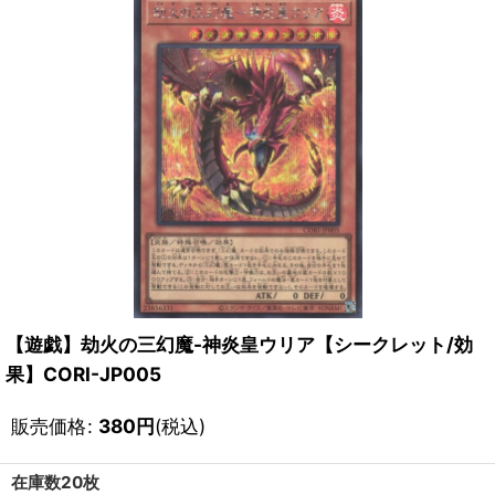
【遊戯】劫火の三幻魔-神炎皇ウリア【シークレット/効
果】CORI-JP005
販売価格
:
380
円
(税込)
在庫数20枚