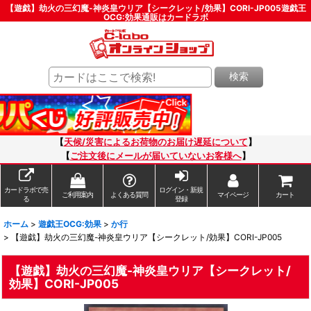
【遊戯】劫火の三幻魔-神炎皇ウリア【シークレット/効果】CORI-JP005遊戯王
OCG:効果通販はカードラボ
検索
【
天候/災害によるお荷物のお届け遅延について
】
【
ご注文後にメールが届いていないお客様へ
】
カードラボで売
ログイン・新規
ご利用案内
よくある質問
マイページ
カート
る
登録
ホーム
>
遊戯王OCG:効果
>
か行
>
【遊戯】劫火の三幻魔-神炎皇ウリア【シークレット/効果】CORI-JP005
【遊戯】劫火の三幻魔-神炎皇ウリア【シークレット/
効果】CORI-JP005