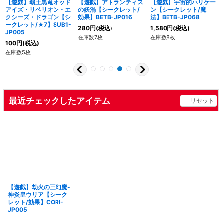
【遊戯】覇王黒竜オッド
【遊戯】アトランティス
【遊戯】宇宙的ハリケー
アイズ・リベリオン・エ
の妖渦【シークレット/
ン【シークレット/魔
クシーズ・ドラゴン【シ
効果】BETB-JP016
法】BETB-JP068
ークレット/★7】SUB1-
280
円
(税込)
1,580
円
(税込)
JP005
在庫数7枚
在庫数8枚
100
円
(税込)
在庫数5枚
最近チェックしたアイテム
リセット
【遊戯】劫火の三幻魔-
神炎皇ウリア【シーク
レット/効果】CORI-
JP005