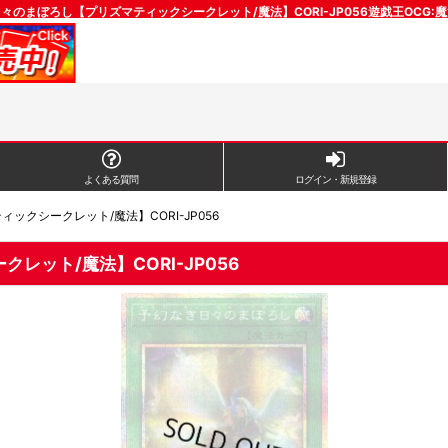
々のまぼろし【プリズマティックシークレット/魔法】CORI-JP056遊戯王OCG:
よくある質問
ログイン・新規登録
クシークレット/魔法】CORI-JP056
ット/魔法】CORI-JP056