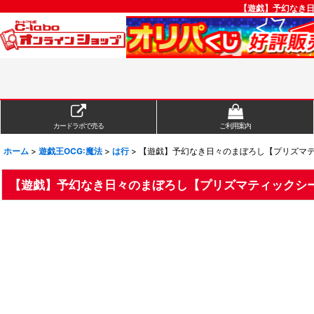
【遊戯】予幻なき日
カードラボで売る
ご利用案内
ホーム
>
遊戯王OCG:魔法
>
は行
>
【遊戯】予幻なき日々のまぼろし【プリズマティッ
【遊戯】予幻なき日々のまぼろし【プリズマティックシークレ