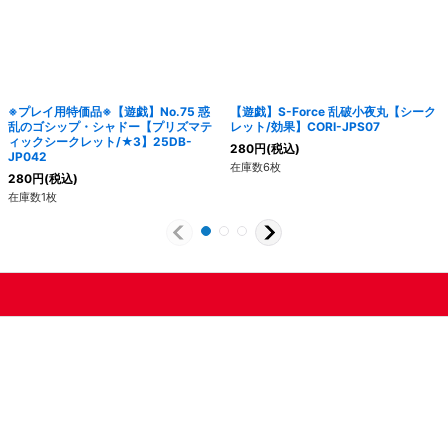
※プレイ用特価品※【遊戯】No.75 惑
【遊戯】S-Force 乱破小夜丸【シーク
乱のゴシップ・シャドー【プリズマテ
レット/効果】CORI-JPS07
ィックシークレット/★3】25DB-
280
円
(税込)
JP042
在庫数6枚
280
円
(税込)
在庫数1枚