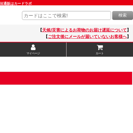
魔法通販はカードラボ
検索
【
天候/災害によるお荷物のお届け遅延について
】
【
ご注文後にメールが届いていないお客様へ
】
マイページ
カート