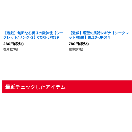
【遊戯】無垢なる祈りの獄神使【シー
【遊戯】耀聖の風詩レギナ【シークレ
クレット/リンク-2】CORI-JP039
ット/効果】BLZD-JP014
280
円
(税込)
780
円
(税込)
在庫数3枚
在庫数1枚
最近チェックしたアイテム