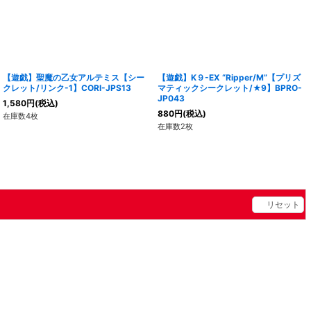
【遊戯】聖魔の乙女アルテミス【シー
【遊戯】K９-EX “Ripper/M”【プリズ
クレット/リンク-1】CORI-JPS13
マティックシークレット/★9】BPRO-
JP043
1,580
円
(税込)
880
円
(税込)
在庫数4枚
在庫数2枚
リセット