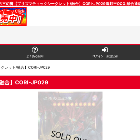
三幻魔【プリズマティックシークレット/融合】CORI-JP029遊戯王OCG:融合
よくある質問
ログイン・新規登録
ット/融合】CORI-JP029
】CORI-JP029