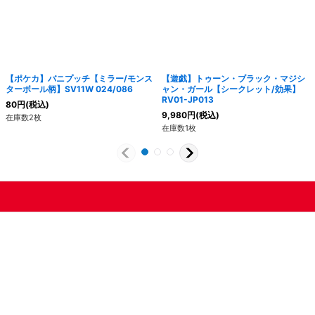
【ポケカ】バニプッチ【ミラー/モンス
【遊戯】トゥーン・ブラック・マジシ
ターボール柄】SV11W 024/086
ャン・ガール【シークレット/効果】
RV01-JP013
80
円
(税込)
9,980
円
(税込)
在庫数2枚
在庫数1枚