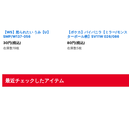
【WS】怒られたい うみ【U】
【ポケカ】バイバニラ【ミラー/モンス
SMP/W137-056
ターボール柄】SV11W 026/086
30
円
(税込)
80
円
(税込)
在庫数19枚
在庫数5枚
最近チェックしたアイテム