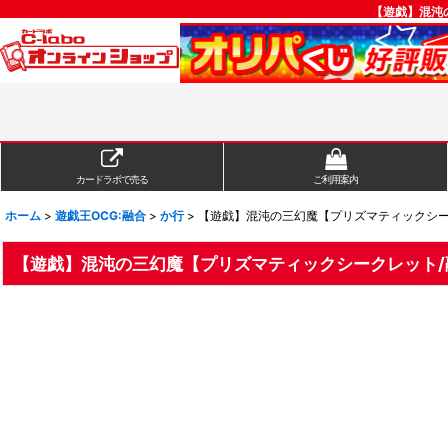
【遊戯】混沌の
カードラボで売る
ご利用案内
ホーム
>
遊戯王OCG:融合
>
か行
>
【遊戯】混沌の三幻魔【プリズマティックシークレ
【遊戯】混沌の三幻魔【プリズマティックシークレット/融合