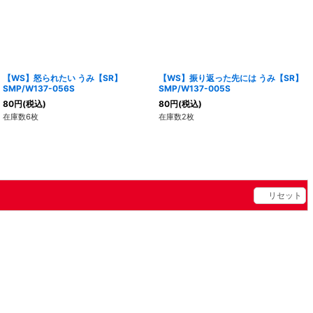
【WS】怒られたい うみ【SR】
【WS】振り返った先には うみ【SR】
SMP/W137-056S
SMP/W137-005S
80
円
(税込)
80
円
(税込)
在庫数6枚
在庫数2枚
リセット