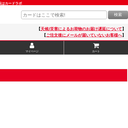
通販はカードラボ
検索
【
天候/災害によるお荷物のお届け遅延について
】
【
ご注文後にメールが届いていないお客様へ
】
マイページ
カート