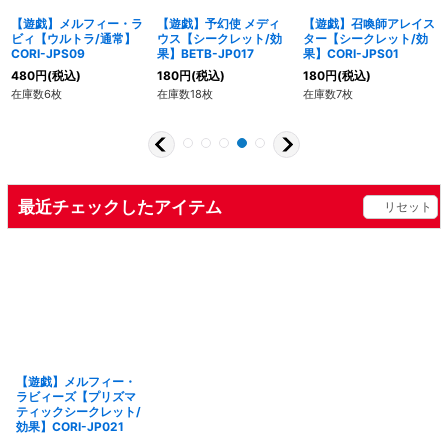
【遊戯】メルフィー・ラ
【遊戯】予幻使 メディ
【遊戯】召喚師アレイス
ビィ【ウルトラ/通常】
ウス【シークレット/効
ター【シークレット/効
CORI-JPS09
果】BETB-JP017
果】CORI-JPS01
480
円
(税込)
180
円
(税込)
180
円
(税込)
在庫数6枚
在庫数18枚
在庫数7枚
最近チェックしたアイテム
リセット
【遊戯】メルフィー・
ラビィーズ【プリズマ
ティックシークレット/
効果】CORI-JP021