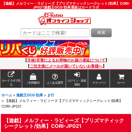
【遊戯】メルフィー・ラビィーズ【プリズマティックシークレット/効果】CORI-
JP021遊戯王OCG:効果通販はカードラボ
検索
【
天候/災害によるお荷物のお届け遅延について
】
【
ご注文後にメールが届いていないお客様へ
】
カードラボで売
ログイン・新規
ご利用案内
よくある質問
マイページ
カート
る
登録
ホーム
>
遊戯王OCG:効果
>
ま行
>
【遊戯】メルフィー・ラビィーズ【プリズマティックシークレット/効果】
CORI-JP021
【遊戯】メルフィー・ラビィーズ【プリズマティック
シークレット/効果】CORI-JP021