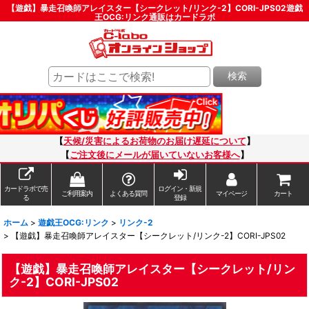
【遊戯】暴走召喚師アレイスター【シークレット/リンク-2】CORI-JPS02遊戯
王OCG:リンク通販はカードラボ
検索
【
天候/災害によるお荷物のお届け遅延について
】
【
ご注文後にメールが届いていないお客様へ
】
カードラボで売
ログイン・新規
ご利用案内
よくある質問
マイページ
カート
る
登録
ホーム
>
遊戯王OCG:リンク
>
リンク-2
>
【遊戯】暴走召喚師アレイスター【シークレット/リンク-2】CORI-JPS02
【遊戯】暴走召喚師アレイスター【シークレット/リン
ク-2】CORI-JPS02