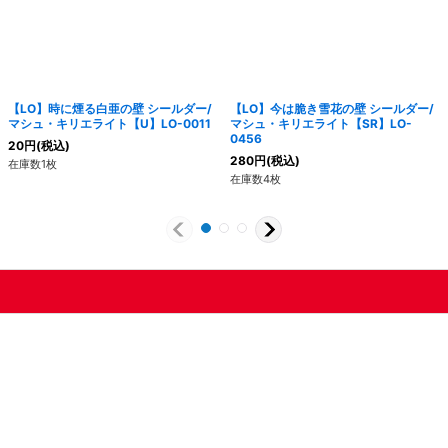
【LO】時に煙る白亜の壁 シールダー/
【LO】今は脆き雪花の壁 シールダー/
マシュ・キリエライト【U】LO-0011
マシュ・キリエライト【SR】LO-
0456
20
円
(税込)
280
円
(税込)
在庫数1枚
在庫数4枚