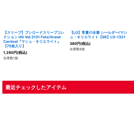
【スリーブ】ブシロードスリーブコレ
【LO】常夏の水着 シールダー/マシ
クション HG Vol.3131 Fate/Grand
ュ・キリエライト【SR】LO-1321
Carnival『マシュ・キリエライト』
380
円
(税込)
【75枚入り】
在庫数8枚
1,280
円
(税込)
在庫数1個
最近チェックしたアイテム