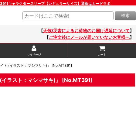
o.MT391]キャラクタースリーブ【レギュラーサイズ】通販はカードラボ
検索
【
天候/災害によるお荷物のお届け遅延について
】
【
ご注文後にメールが届いていないお客様へ
】
マイページ
カート
 (イラスト：マシマサキ)」 [No.MT391]
イラスト：マシマサキ)」 [No.MT391]