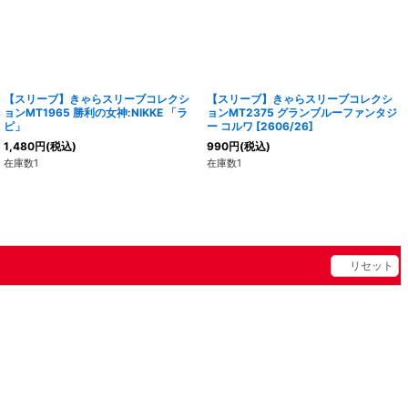
【スリーブ】きゃらスリーブコレクシ
【スリーブ】きゃらスリーブコレクシ
ョンMT1965 勝利の女神:NIKKE 「ラ
ョンMT2375 グランブルーファンタジ
ピ」
ー コルワ [2606/26]
1,480
円
(税込)
990
円
(税込)
在庫数1
在庫数1
リセット