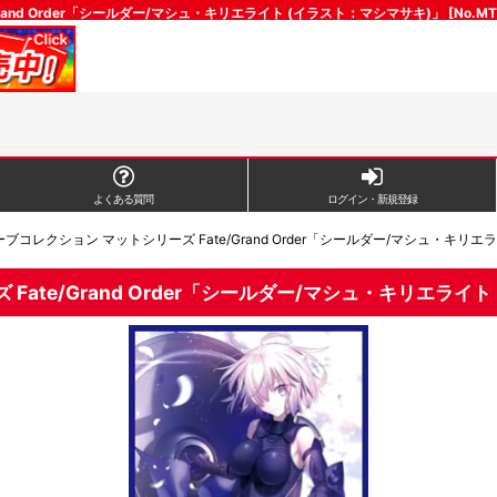
and Order「シールダー/マシュ・キリエライト (イラスト：マシマサキ)」 [N
よくある質問
ログイン・新規登録
レクション マットシリーズ Fate/Grand Order「シールダー/マシュ・キリエライト
e/Grand Order「シールダー/マシュ・キリエライト (