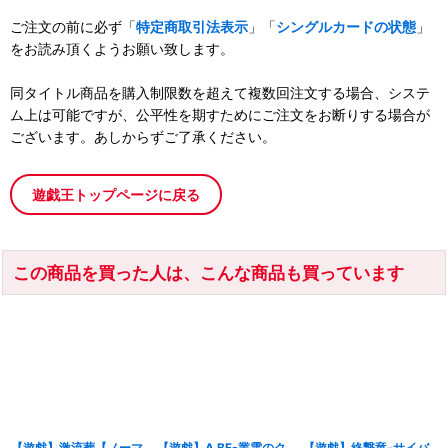
ご注文の前に必ず「
特定商取引法表示
」「
シングルカードの状態
」
をお読み頂くようお願い致します。
同タイトル商品を購入制限数を超えて複数回注文する場合、システ
ム上は可能ですが、公平性を期すためにご注文をお断りする場合が
ございます。あしからずご了承ください。
遊戯王トップページに戻る
この商品を買った人は、こんな商品も買っています
【遊戯】激流葬【ノーマ
【遊戯】A BF-叢雲のク
【遊戯】終撃竜-サイバ