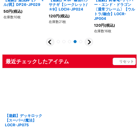
ル/罠】DP26-JP029
サナギ【シークレット/
ー・エンド・ドラゴン
☆9】LOCH-JP024
〔通常フレーム〕【ウル
50
円
(税込)
トラ/融合】LOCR-
120
円
(税込)
在庫数10枚
JP004
在庫数21枚
120
円
(税込)
在庫数16枚
最近チェックしたアイテム
リセット
【遊戯】デッキロック
【スーパー/魔法】
LOCR-JP075