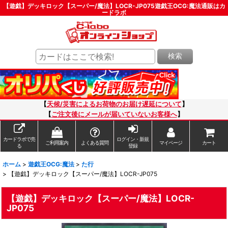
【遊戯】デッキロック【スーパー/魔法】LOCR-JP075遊戯王OCG:魔法通販はカ
ードラボ
検索
【
天候/災害によるお荷物のお届け遅延について
】
【
ご注文後にメールが届いていないお客様へ
】
カードラボで売
ログイン・新規
ご利用案内
よくある質問
マイページ
カート
る
登録
ホーム
>
遊戯王OCG:魔法
>
た行
>
【遊戯】デッキロック【スーパー/魔法】LOCR-JP075
【遊戯】デッキロック【スーパー/魔法】LOCR-
JP075