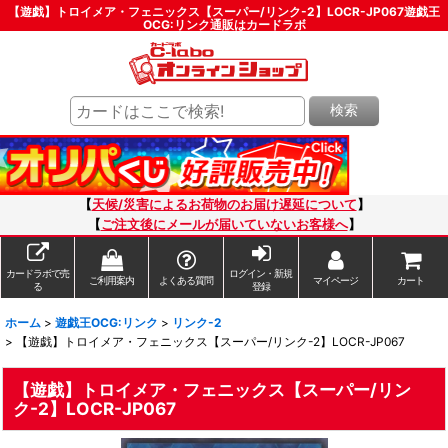
【遊戯】トロイメア・フェニックス【スーパー/リンク-2】LOCR-JP067遊戯王
OCG:リンク通販はカードラボ
検索
【
天候/災害によるお荷物のお届け遅延について
】
【
ご注文後にメールが届いていないお客様へ
】
カードラボで売
ログイン・新規
ご利用案内
よくある質問
マイページ
カート
る
登録
ホーム
>
遊戯王OCG:リンク
>
リンク-2
>
【遊戯】トロイメア・フェニックス【スーパー/リンク-2】LOCR-JP067
【遊戯】トロイメア・フェニックス【スーパー/リン
ク-2】LOCR-JP067