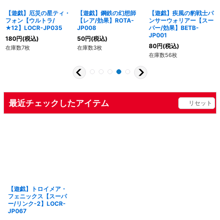
【遊戯】厄災の星ティ・
【遊戯】鋼鉄の幻想師
【遊戯】疾風の豹戦士パ
フォン【ウルトラ/
【レア/効果】ROTA-
ンサーウォリアー【スー
★12】LOCR-JP035
JP008
パー/効果】BETB-
JP001
180
円
(税込)
50
円
(税込)
80
円
(税込)
在庫数7枚
在庫数3枚
在庫数56枚
最近チェックしたアイテム
リセット
【遊戯】トロイメア・
フェニックス【スーパ
ー/リンク-2】LOCR-
JP067