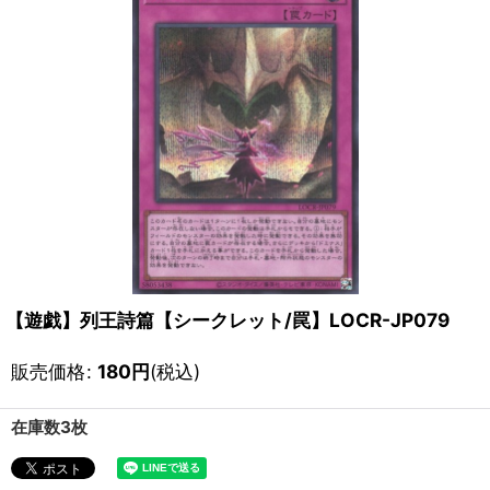
【遊戯】列王詩篇【シークレット/罠】LOCR-JP079
販売価格
:
180
円
(税込)
在庫数3枚