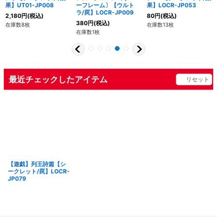
果】UT01-JP008
ーフレーム〕【ウルト
果】LOCR-JP053
ラ/罠】LOCR-JP009
2,180
円
(税込)
80
円
(税込)
380
円
(税込)
在庫数8枚
在庫数13枚
在庫数1枚
最近チェックしたアイテム
リセット
【遊戯】列王詩篇【シ
ークレット/罠】LOCR-
JP079