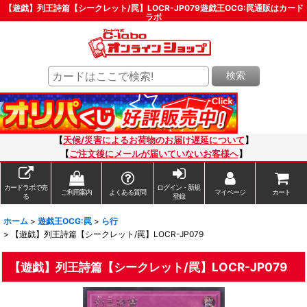
【遊戯】列王詩篇【シークレット/罠】LOCR-JP079遊戯王OCG:罠通販はカード
ラボ
検索
【
天候/災害によるお荷物のお届け遅延について
】
【
ご注文後にメールが届いていないお客様へ
】
カードラボで売
ログイン・新規
ご利用案内
よくある質問
マイページ
カート
る
登録
ホーム
>
遊戯王OCG:罠
>
ら行
>
【遊戯】列王詩篇【シークレット/罠】LOCR-JP079
【遊戯】列王詩篇【シークレット/罠】LOCR-JP079