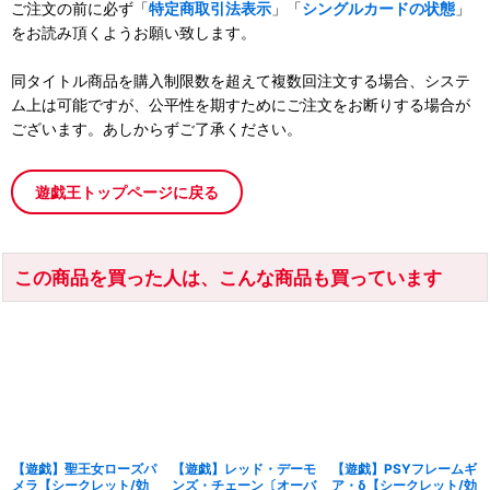
ご注文の前に必ず「
特定商取引法表示
」「
シングルカードの状態
」
をお読み頂くようお願い致します。
同タイトル商品を購入制限数を超えて複数回注文する場合、システ
ム上は可能ですが、公平性を期すためにご注文をお断りする場合が
ございます。あしからずご了承ください。
遊戯王トップページに戻る
この商品を買った人は、こんな商品も買っています
【遊戯】聖王女ローズパ
【遊戯】レッド・デーモ
【遊戯】PSYフレームギ
メラ【シークレット/効
ンズ・チェーン〔オーバ
ア・δ【シークレット/効