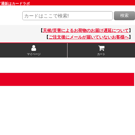
ルド通販はカードラボ
検索
【
天候/災害によるお荷物のお届け遅延について
】
【
ご注文後にメールが届いていないお客様へ
】
マイページ
カート