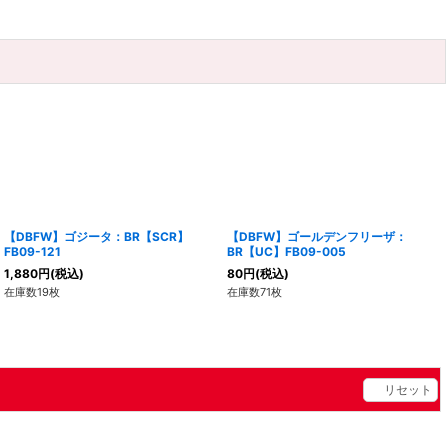
【DBFW】ゴジータ：BR【SCR】
【DBFW】ゴールデンフリーザ：
FB09-121
BR【UC】FB09-005
1,880
円
(税込)
80
円
(税込)
在庫数19枚
在庫数71枚
リセット