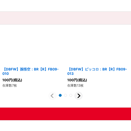
【DBFW】孫悟空：BR【R】FB09-
【DBFW】ピッコロ：BR【R】FB09-
010
013
100
円
(税込)
100
円
(税込)
在庫数7枚
在庫数13枚