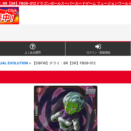
：BR【SR】FB09-012ドラゴンボールスーパーカードゲーム フュージョンワー
よくある質問
ログイン・新規登録
UAL EVOLUTION
>
【DBFW】チライ：BR【SR】FB09-012