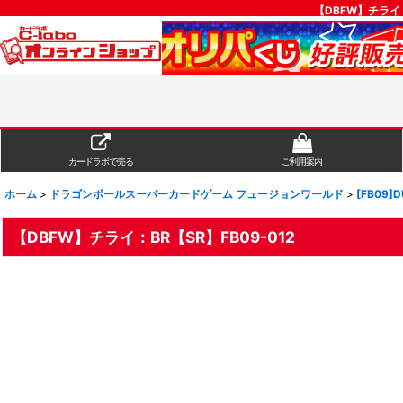
【DBFW】チライ
カードラボで売る
ご利用案内
ホーム
>
ドラゴンボールスーパーカードゲーム フュージョンワールド
>
[FB09]D
【DBFW】チライ：BR【SR】FB09-012