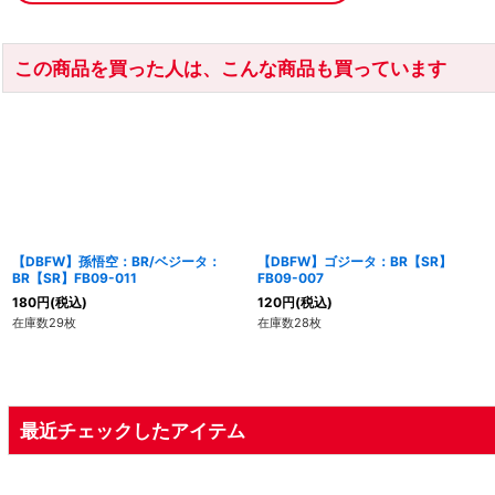
この商品を買った人は、こんな商品も買っています
【DBFW】孫悟空：BR/ベジータ：
【DBFW】ゴジータ：BR【SR】
BR【SR】FB09-011
FB09-007
180
円
(税込)
120
円
(税込)
在庫数29枚
在庫数28枚
最近チェックしたアイテム