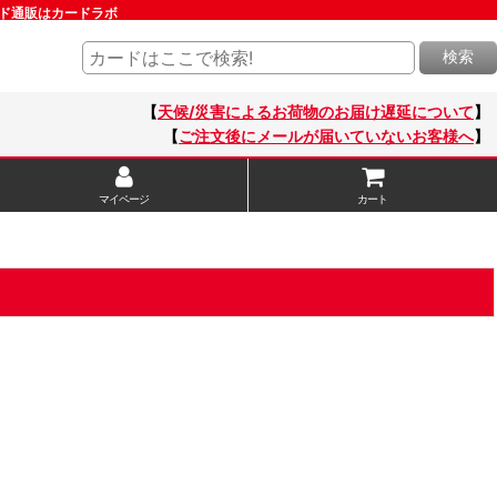
ルド通販はカードラボ
検索
【
天候/災害によるお荷物のお届け遅延について
】
【
ご注文後にメールが届いていないお客様へ
】
マイページ
カート