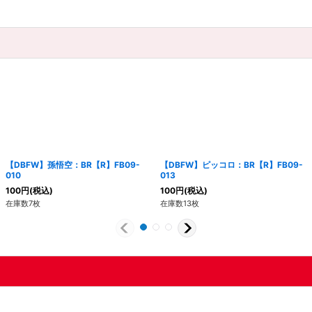
【DBFW】孫悟空：BR【R】FB09-
【DBFW】ピッコロ：BR【R】FB09-
010
013
100
円
(税込)
100
円
(税込)
在庫数7枚
在庫数13枚