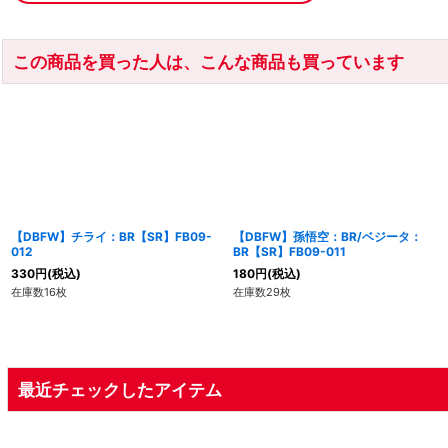
この商品を買った人は、こんな商品も買っています
【DBFW】チライ：BR【SR】FB09-
【DBFW】孫悟空：BR/ベジータ：
012
BR【SR】FB09-011
330
円
(税込)
180
円
(税込)
在庫数16枚
在庫数29枚
最近チェックしたアイテム