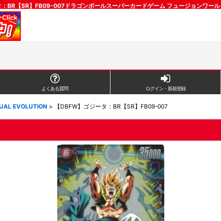
タ：BR【SR】FB09-007ドラゴンボールスーパーカードゲーム フュージョンワー
よくある質問
ログイン・新規登録
UAL EVOLUTION
>
【DBFW】ゴジータ：BR【SR】FB09-007