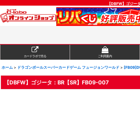
【DBFW】ゴジー
カードラボで売る
ご利用案内
ホーム
>
ドラゴンボールスーパーカードゲーム フュージョンワールド
>
[FB09]D
【DBFW】ゴジータ：BR【SR】FB09-007