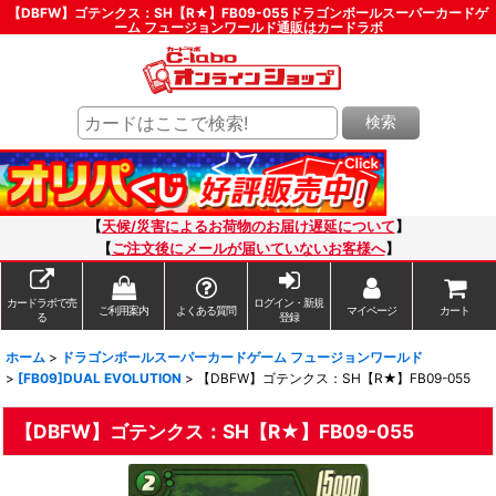
【DBFW】ゴテンクス：SH【R★】FB09-055ドラゴンボールスーパーカードゲ
ーム フュージョンワールド通販はカードラボ
検索
【
天候/災害によるお荷物のお届け遅延について
】
【
ご注文後にメールが届いていないお客様へ
】
カードラボで売
ログイン・新規
ご利用案内
よくある質問
マイページ
カート
る
登録
ホーム
>
ドラゴンボールスーパーカードゲーム フュージョンワールド
>
[FB09]DUAL EVOLUTION
>
【DBFW】ゴテンクス：SH【R★】FB09-055
【DBFW】ゴテンクス：SH【R★】FB09-055