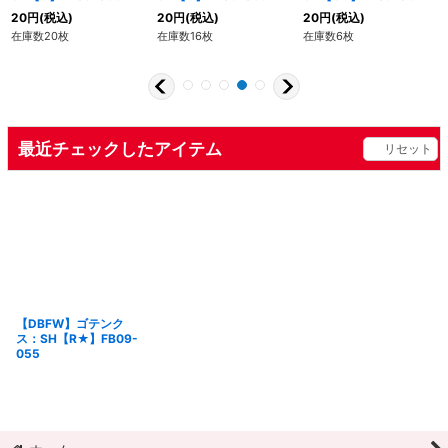
20
円
(税込)
20
円
(税込)
20
円
(税込)
在庫数20枚
在庫数16枚
在庫数6枚
最近チェックしたアイテム
リセット
【DBFW】ゴテンク
ス：SH【R★】FB09-
055