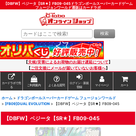
【DBFW】ベジータ【SR★】FB09-045ドラゴンボールスーパーカードゲーム
フュージョンワールド通販はカードラボ
検索
【
天候/災害によるお荷物のお届け遅延について
】
【
ご注文後にメールが届いていないお客様へ
】
カードラボで売
ログイン・新規
ご利用案内
よくある質問
マイページ
カート
る
登録
ホーム
>
ドラゴンボールスーパーカードゲーム フュージョンワールド
>
[FB09]DUAL EVOLUTION
>
【DBFW】ベジータ【SR★】FB09-045
【DBFW】ベジータ【SR★】FB09-045