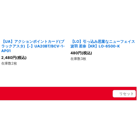
【UA】アクションポイントカード(ブ
【LO】引っ込み思案なニューフェイス
ラックアスタ)【-】UA20BT/BCV-1-
波羽 若奈【KR】LO-6500-K
AP01
480
円
(税込)
2,480
円
(税込)
在庫数3枚
在庫数2枚
リセット