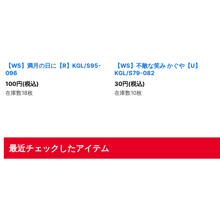
【WS】満月の日に【R】KGL/S95-
【WS】不敵な笑み かぐや【U】
096
KGL/S79-082
100
円
(税込)
30
円
(税込)
在庫数18枚
在庫数10枚
最近チェックしたアイテム