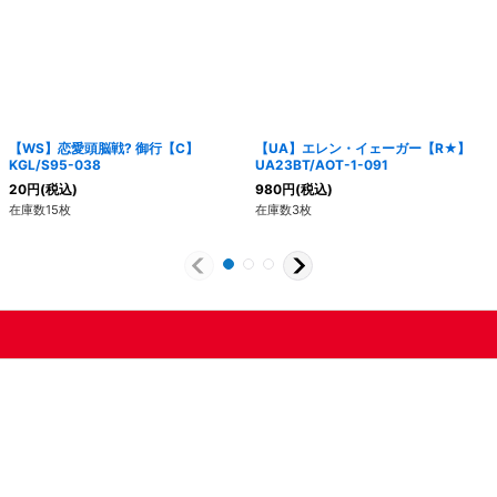
【WS】恋愛頭脳戦? 御行【C】
【UA】エレン・イェーガー【R★】
KGL/S95-038
UA23BT/AOT-1-091
20
円
(税込)
980
円
(税込)
在庫数15枚
在庫数3枚