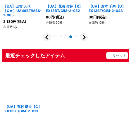
【UA】出雲 天花
【UA】花海 佑芽【R】
【UA】倉本 千奈【U】
【C★】UA49BT/MSS-
EX13BT/GIM-2-052
EX13BT/GIM-2-043
1-065
80
円
(税込)
30
円
(税込)
2,180
円
(税込)
在庫数20枚
在庫数13枚
在庫数1枚
最近チェックしたアイテム
リセット
【UA】有村 麻央【C】
EX13BT/GIM-2-013