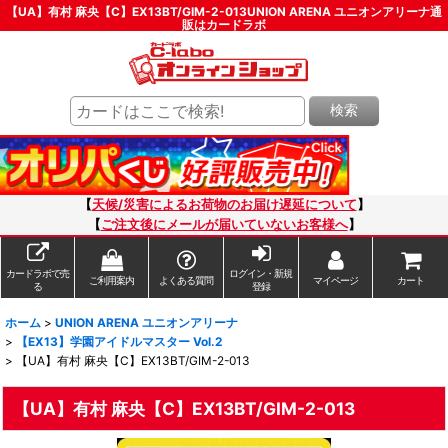
【UA】有村 麻央【C】EX13BT/GIM-2-013UNION ARENA ユニオンアリーナ通
販はカードラボ
検索
【
天候/災害によるお荷物のお届け遅延について
】
【
ご注文後にメールが届いていないお客様へ
】
カードラボで売
ログイン・新規
ご利用案内
よくある質問
マイページ
カート
る
登録
ホーム
>
UNION ARENA ユニオンアリーナ
>
【EX13】学園アイドルマスター Vol.2
>
【UA】有村 麻央【C】EX13BT/GIM-2-013
【UA】有村 麻央【C】EX13BT/GIM-2-013