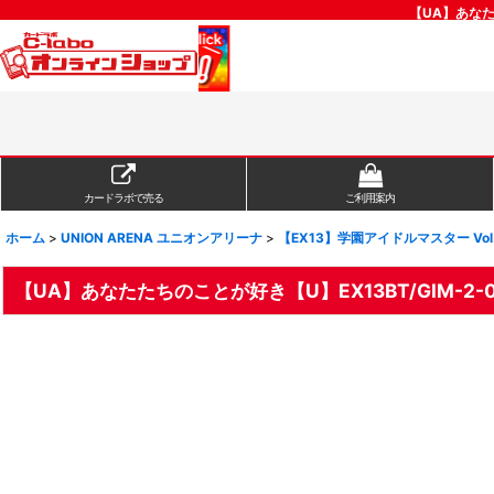
【UA】あなた
カードラボで売る
ご利用案内
ホーム
>
UNION ARENA ユニオンアリーナ
>
【EX13】学園アイドルマスター Vol
【UA】あなたたちのことが好き【U】EX13BT/GIM-2-0