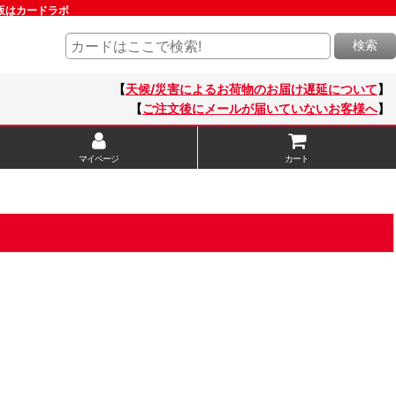
通販はカードラボ
検索
【
天候/災害によるお荷物のお届け遅延について
】
【
ご注文後にメールが届いていないお客様へ
】
マイページ
カート