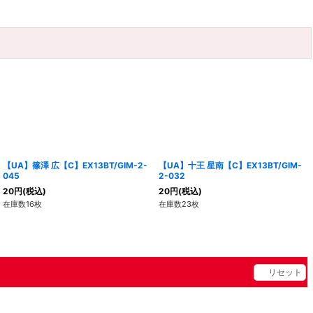
【UA】篠澤 広【C】EX13BT/GIM-2-
【UA】十王 星南【C】EX13BT/GIM-
045
2-032
20
円
(税込)
20
円
(税込)
在庫数16枚
在庫数23枚
リセット