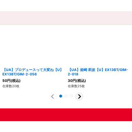
【UA】プロデュースって大変ね【U】
【UA】姫崎 莉波【U】EX13BT/GIM-
EX13BT/GIM-2-056
2-018
50
円
(税込)
30
円
(税込)
在庫数20枚
在庫数25枚