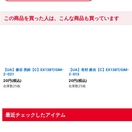
この商品を買った人は、こんな商品も買っています
【UA】秦谷 美鈴【C】EX13BT/GIM-
【UA】有村 麻央【C】EX13BT/GIM-
2-021
2-013
20
円
(税込)
20
円
(税込)
在庫数25枚
在庫数25枚
最近チェックしたアイテム