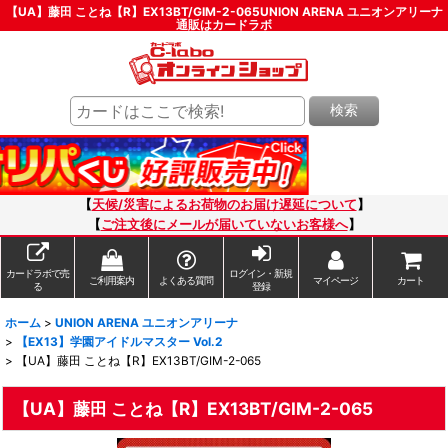
【UA】藤田 ことね【R】EX13BT/GIM-2-065UNION ARENA ユニオンアリーナ
通販はカードラボ
検索
【
天候/災害によるお荷物のお届け遅延について
】
【
ご注文後にメールが届いていないお客様へ
】
カードラボで売
ログイン・新規
ご利用案内
よくある質問
マイページ
カート
る
登録
ホーム
>
UNION ARENA ユニオンアリーナ
>
【EX13】学園アイドルマスター Vol.2
>
【UA】藤田 ことね【R】EX13BT/GIM-2-065
【UA】藤田 ことね【R】EX13BT/GIM-2-065