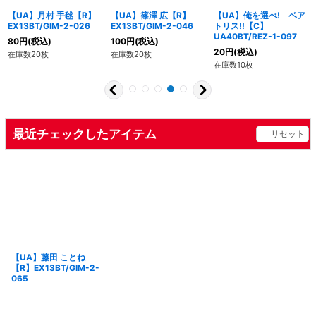
【UA】月村 手毬【R】
【UA】篠澤 広【R】
【UA】俺を選べ! ベア
EX13BT/GIM-2-026
EX13BT/GIM-2-046
トリス!!【C】
UA40BT/REZ-1-097
80
円
(税込)
100
円
(税込)
20
円
(税込)
在庫数20枚
在庫数20枚
在庫数10枚
最近チェックしたアイテム
リセット
【UA】藤田 ことね
【R】EX13BT/GIM-2-
065