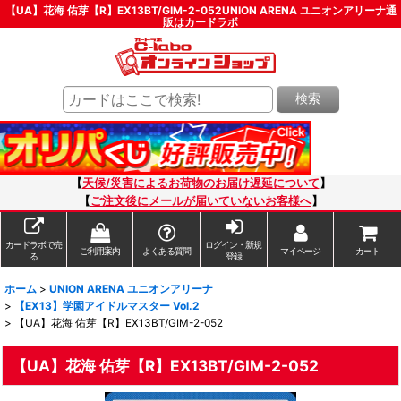
【UA】花海 佑芽【R】EX13BT/GIM-2-052UNION ARENA ユニオンアリーナ通
販はカードラボ
検索
【
天候/災害によるお荷物のお届け遅延について
】
【
ご注文後にメールが届いていないお客様へ
】
カードラボで売
ログイン・新規
ご利用案内
よくある質問
マイページ
カート
る
登録
ホーム
>
UNION ARENA ユニオンアリーナ
>
【EX13】学園アイドルマスター Vol.2
>
【UA】花海 佑芽【R】EX13BT/GIM-2-052
【UA】花海 佑芽【R】EX13BT/GIM-2-052