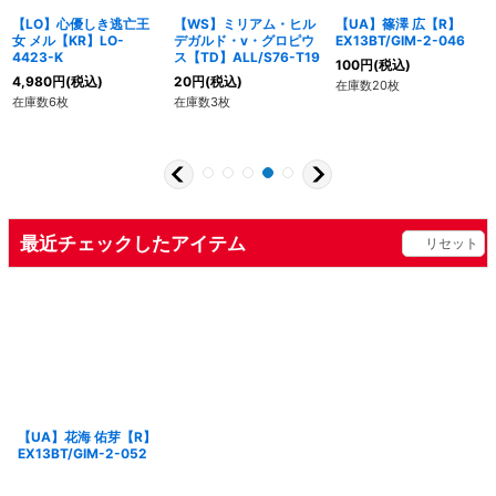
【LO】心優しき逃亡王
【WS】ミリアム・ヒル
【UA】篠澤 広【R】
女 メル【KR】LO-
デガルド・v・グロピウ
EX13BT/GIM-2-046
4423-K
ス【TD】ALL/S76-T19
100
円
(税込)
4,980
円
(税込)
20
円
(税込)
在庫数20枚
在庫数6枚
在庫数3枚
最近チェックしたアイテム
リセット
【UA】花海 佑芽【R】
EX13BT/GIM-2-052