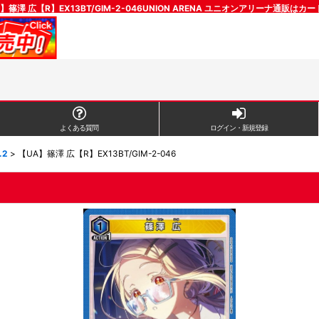
】篠澤 広【R】EX13BT/GIM-2-046UNION ARENA ユニオンアリーナ通販はカ
よくある質問
ログイン・新規登録
.2
>
【UA】篠澤 広【R】EX13BT/GIM-2-046