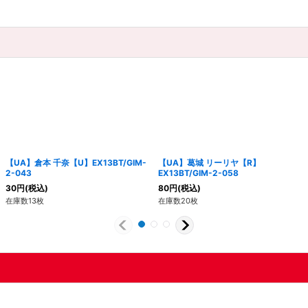
【UA】倉本 千奈【U】EX13BT/GIM-
【UA】葛城 リーリヤ【R】
2-043
EX13BT/GIM-2-058
30
円
(税込)
80
円
(税込)
在庫数13枚
在庫数20枚