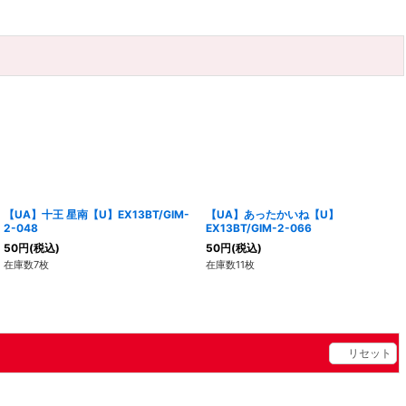
【UA】十王 星南【U】EX13BT/GIM-
【UA】あったかいね【U】
2-048
EX13BT/GIM-2-066
50
円
(税込)
50
円
(税込)
在庫数7枚
在庫数11枚
リセット