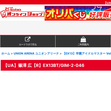
【UA
カードラボで売る
ご利用案内
ホーム
>
UNION ARENA ユニオンアリーナ
>
【EX13】学園アイドルマスター Vol
【UA】篠澤 広【R】EX13BT/GIM-2-046