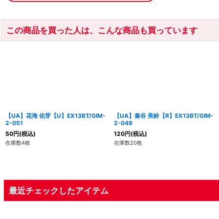
この商品を買った人は、こんな商品も買っています
【UA】花海 佑芽【U】EX13BT/GIM-
【UA】秦谷 美鈴【R】EX13BT/GIM-
2-051
2-049
50
円
(税込)
120
円
(税込)
在庫数4枚
在庫数20枚
最近チェックしたアイテム