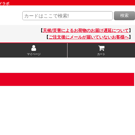
ードラボ
検索
【
天候/災害によるお荷物のお届け遅延について
】
【
ご注文後にメールが届いていないお客様へ
】
マイページ
カート