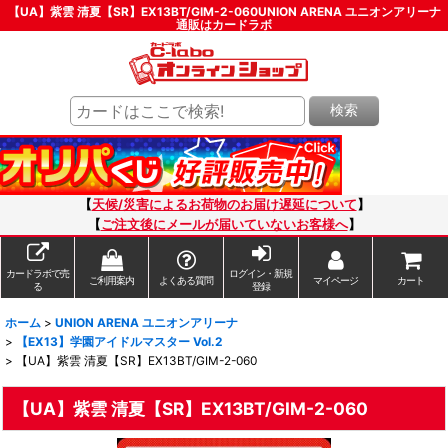
【UA】紫雲 清夏【SR】EX13BT/GIM-2-060UNION ARENA ユニオンアリーナ
通販はカードラボ
検索
【
天候/災害によるお荷物のお届け遅延について
】
【
ご注文後にメールが届いていないお客様へ
】
カードラボで売
ログイン・新規
ご利用案内
よくある質問
マイページ
カート
る
登録
ホーム
>
UNION ARENA ユニオンアリーナ
>
【EX13】学園アイドルマスター Vol.2
>
【UA】紫雲 清夏【SR】EX13BT/GIM-2-060
【UA】紫雲 清夏【SR】EX13BT/GIM-2-060