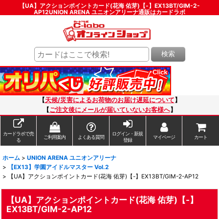
【UA】アクションポイントカード(花海 佑芽)【-】EX13BT/GIM-2-
AP12UNION ARENA ユニオンアリーナ通販はカードラボ
検索
【
天候/災害によるお荷物のお届け遅延について
】
【
ご注文後にメールが届いていないお客様へ
】
カードラボで売
ログイン・新規
ご利用案内
よくある質問
マイページ
カート
る
登録
ホーム
>
UNION ARENA ユニオンアリーナ
>
【EX13】学園アイドルマスター Vol.2
>
【UA】アクションポイントカード(花海 佑芽)【-】EX13BT/GIM-2-AP12
【UA】アクションポイントカード(花海 佑芽)【-】
EX13BT/GIM-2-AP12