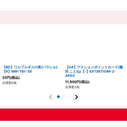
【BD】ワルプルギスの夜(パラレル)
【UA】アクションポイントカード(藤
【R】MM-TB1-38
田 ことね)【-】EX13BT/GIM-2-
AP03
20
円
(税込)
11,800
円
(税込)
在庫数6枚
在庫数2枚