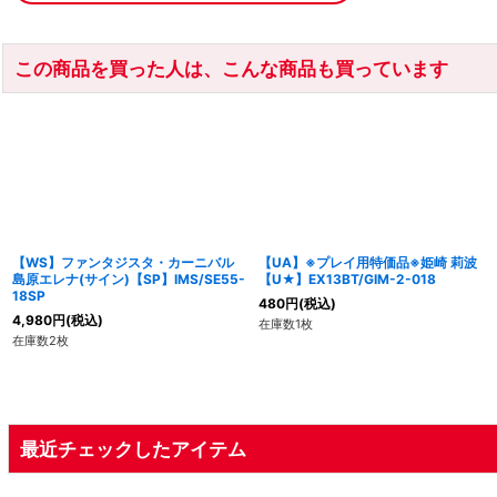
この商品を買った人は、こんな商品も買っています
【WS】ファンタジスタ・カーニバル
【UA】※プレイ用特価品※姫崎 莉波
島原エレナ(サイン)【SP】IMS/SE55-
【U★】EX13BT/GIM-2-018
18SP
480
円
(税込)
4,980
円
(税込)
在庫数1枚
在庫数2枚
最近チェックしたアイテム