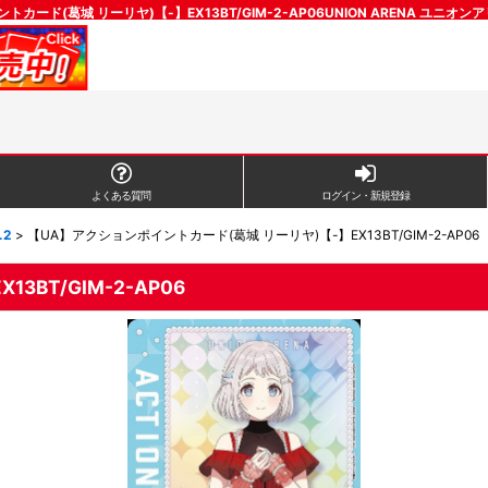
カード(葛城 リーリヤ)【-】EX13BT/GIM-2-AP06UNION ARENA ユニ
よくある質問
ログイン・新規登録
.2
>
【UA】アクションポイントカード(葛城 リーリヤ)【-】EX13BT/GIM-2-AP06
BT/GIM-2-AP06