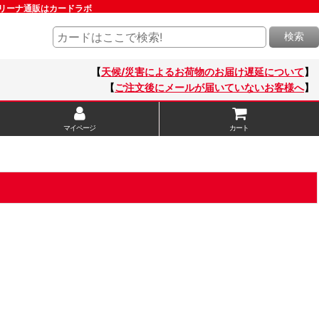
オンアリーナ通販はカードラボ
検索
【
天候/災害によるお荷物のお届け遅延について
】
【
ご注文後にメールが届いていないお客様へ
】
マイページ
カート