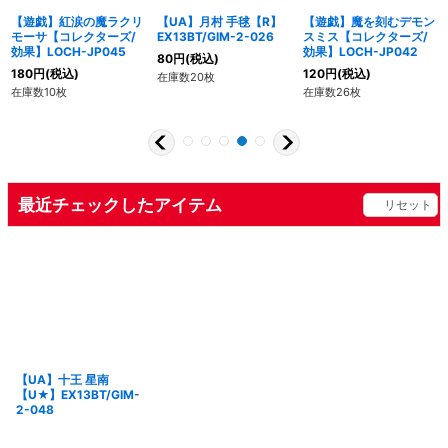
【遊戯】紅涙の魔ラクリ
【UA】月村 手毬【R】
【遊戯】魔を刻むデモン
モーサ【コレクターズ/
EX13BT/GIM-2-026
スミス【コレクターズ/
効果】LOCH-JP045
効果】LOCH-JP042
80
円
(税込)
180
円
(税込)
120
円
(税込)
在庫数20枚
在庫数10枚
在庫数26枚
最近チェックしたアイテム
リセット
【UA】十王 星南
【U★】EX13BT/GIM-
2-048