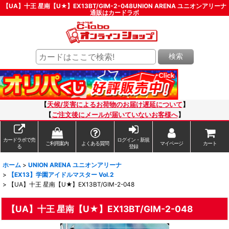
【UA】十王 星南【U★】EX13BT/GIM-2-048UNION ARENA ユニオンアリーナ
通販はカードラボ
検索
【
天候/災害によるお荷物のお届け遅延について
】
【
ご注文後にメールが届いていないお客様へ
】
カードラボで売
ログイン・新規
ご利用案内
よくある質問
マイページ
カート
る
登録
ホーム
>
UNION ARENA ユニオンアリーナ
>
【EX13】学園アイドルマスター Vol.2
>
【UA】十王 星南【U★】EX13BT/GIM-2-048
【UA】十王 星南【U★】EX13BT/GIM-2-048