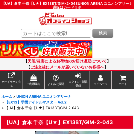
【UA】倉本 千奈【U★】EX13BT/GIM-2-043UNION ARENA ユニオンアリーナ
通販はカードラボ
検索
【
天候/災害によるお荷物のお届け遅延について
】
【
ご注文後にメールが届いていないお客様へ
】
カードラボで売
ログイン・新規
ご利用案内
よくある質問
マイページ
カート
る
登録
ホーム
>
UNION ARENA ユニオンアリーナ
>
【EX13】学園アイドルマスター Vol.2
>
【UA】倉本 千奈【U★】EX13BT/GIM-2-043
【UA】倉本 千奈【U★】EX13BT/GIM-2-043