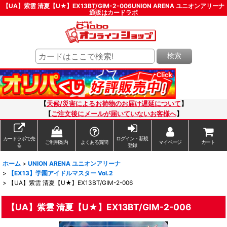
【UA】紫雲 清夏【U★】EX13BT/GIM-2-006UNION ARENA ユニオンアリーナ
通販はカードラボ
検索
【
天候/災害によるお荷物のお届け遅延について
】
【
ご注文後にメールが届いていないお客様へ
】
カードラボで売
ログイン・新規
ご利用案内
よくある質問
マイページ
カート
る
登録
ホーム
>
UNION ARENA ユニオンアリーナ
>
【EX13】学園アイドルマスター Vol.2
>
【UA】紫雲 清夏【U★】EX13BT/GIM-2-006
【UA】紫雲 清夏【U★】EX13BT/GIM-2-006