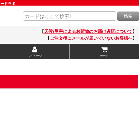
はカードラボ
検索
【
天候/災害によるお荷物のお届け遅延について
】
【
ご注文後にメールが届いていないお客様へ
】
マイページ
カート