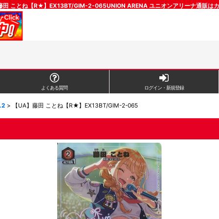
田 ことね【R★】EX13BT/GIM-2-065UNION ARENA ユニオンアリーナ通販
よくある質問
ログイン・新規登録
.2
>
【UA】藤田 ことね【R★】EX13BT/GIM-2-065