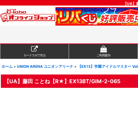
【UA】藤
カードラボで売る
ご利用案内
ホーム
>
UNION ARENA ユニオンアリーナ
>
【EX13】学園アイドルマスター Vol
【UA】藤田 ことね【R★】EX13BT/GIM-2-065