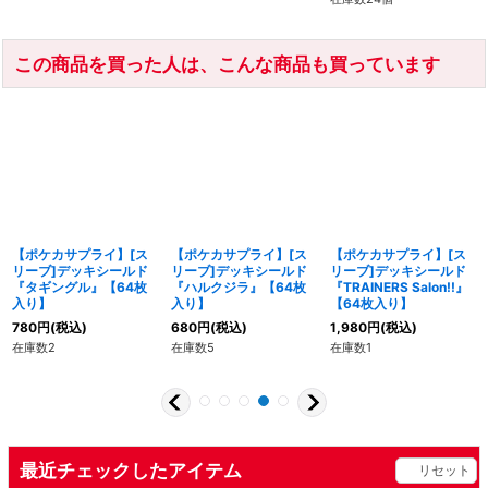
この商品を買った人は、こんな商品も買っています
【ポケカサプライ】[ス
【ポケカサプライ】[ス
【ポケカサプライ】[ス
リーブ]デッキシールド
リーブ]デッキシールド
リーブ]デッキシールド
『タギングル』【64枚
『ハルクジラ』【64枚
『TRAINERS Salon!!』
入り】
入り】
【64枚入り】
780
円
(税込)
680
円
(税込)
1,980
円
(税込)
在庫数2
在庫数5
在庫数1
最近チェックしたアイテム
リセット