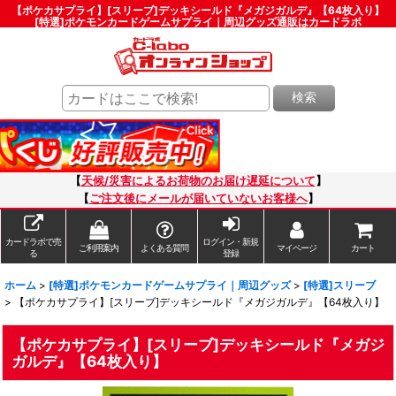
【ポケカサプライ】[スリーブ]デッキシールド『メガジガルデ』【64枚入り】
[特選]ポケモンカードゲームサプライ｜周辺グッズ通販はカードラボ
検索
【
天候/災害によるお荷物のお届け遅延について
】
【
ご注文後にメールが届いていないお客様へ
】
カードラボで売
ログイン・新規
ご利用案内
よくある質問
マイページ
カート
る
登録
ホーム
>
[特選]ポケモンカードゲームサプライ｜周辺グッズ
>
[特選]スリーブ
>
【ポケカサプライ】[スリーブ]デッキシールド『メガジガルデ』【64枚入り】
【ポケカサプライ】[スリーブ]デッキシールド『メガジ
ガルデ』【64枚入り】