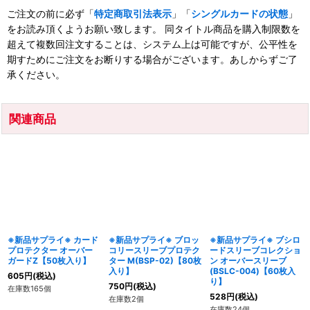
ご注文の前に必ず「
特定商取引法表示
」「
シングルカードの状態
」
をお読み頂くようお願い致します。 同タイトル商品を購入制限数を
超えて複数回注文することは、システム上は可能ですが、公平性を
期すためにご注文をお断りする場合がございます。あしからずご了
承ください。
関連商品
※新品サプライ※ カード
※新品サプライ※ ブロッ
※新品サプライ※ ブシロ
プロテクター オーバー
コリースリーブプロテク
ードスリーブコレクショ
ガードZ【50枚入り】
ター M(BSP-02)【80枚
ン オーバースリーブ
入り】
(BSLC-004)【60枚入
605
円
(税込)
り】
750
円
(税込)
在庫数165個
528
円
(税込)
在庫数2個
在庫数24個