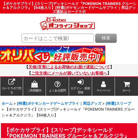
【ポケカサプライ】[スリーブ]デッキシールド『POKEMON TRAINERS グルーシ
ャ＆アルクジラ』【64枚入り】[特選]ポケモンカードゲームサプライ｜周辺グッ
ズ通販はカードラボ
検索
【
天候/災害によるお荷物のお届け遅延について
】
【
ご注文後にメールが届いていないお客様へ
】
カードラボで売
ログイン・新規
ご利用案内
よくある質問
マイページ
カート
る
登録
ホーム
>
[特選]ポケモンカードゲームサプライ｜周辺グッズ
>
[特選]スリーブ
>
【ポケカサプライ】[スリーブ]デッキシールド『POKEMON TRAINERS グルー
シャ＆アルクジラ』【64枚入り】
【ポケカサプライ】[スリーブ]デッキシールド
『POKEMON TRAINERS グルーシャ＆アルクジラ』