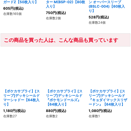
ガードZ【50枚入り】
ター M(BSP-02)【80枚
ン オーバースリーブ
入り】
(BSLC-004)【60枚入
605
円
(税込)
り】
750
円
(税込)
在庫数165個
528
円
(税込)
在庫数2個
在庫数24個
この商品を買った人は、こんな商品も買っています
【ポケカサプライ】[ス
【ポケカサプライ】[ス
【ポケカサプライ】[ス
リーブ]デッキシールド
リーブ]デッキシールド
リーブ]デッキシールド
マーシャドー【64枚入
『ポケモンドールズ』
『キョダイマックスリザ
り】
【64枚入り】
ードン』【64枚入り】
1,180
円
(税込)
880
円
(税込)
1,080
円
(税込)
在庫数27
在庫数2
在庫数1