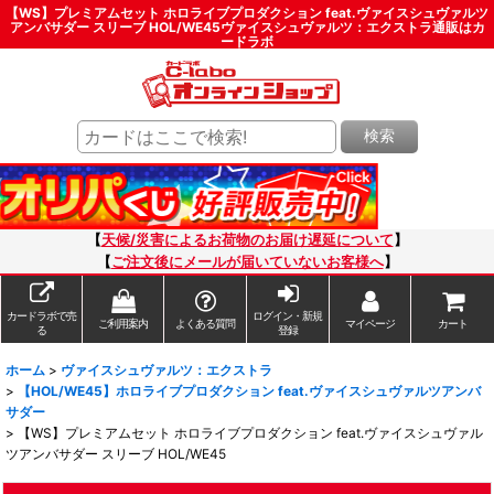
【WS】プレミアムセット ホロライブプロダクション feat.ヴァイスシュヴァルツ
アンバサダー スリーブ HOL/WE45ヴァイスシュヴァルツ：エクストラ通販はカ
ードラボ
検索
【
天候/災害によるお荷物のお届け遅延について
】
【
ご注文後にメールが届いていないお客様へ
】
カードラボで売
ログイン・新規
ご利用案内
よくある質問
マイページ
カート
る
登録
ホーム
>
ヴァイスシュヴァルツ：エクストラ
>
【HOL/WE45】ホロライブプロダクション feat.ヴァイスシュヴァルツアンバ
サダー
>
【WS】プレミアムセット ホロライブプロダクション feat.ヴァイスシュヴァル
ツアンバサダー スリーブ HOL/WE45