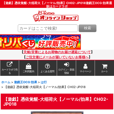
【遊戯】憑依覚醒-大稲荷火【ノーマル/効果】CH02-JP018遊戯王OCG:効果通
販はカードラボ
検索
【
天候/災害によるお荷物のお届け遅延について
】
【
ご注文後にメールが届いていないお客様へ
】
カードラボで売
ログイン・新規
ご利用案内
よくある質問
マイページ
カート
る
登録
ホーム
>
遊戯王OCG:効果
>
は行
>
【遊戯】憑依覚醒-大稲荷火【ノーマル/効果】CH02-JP018
【遊戯】憑依覚醒-大稲荷火【ノーマル/効果】CH02-
JP018