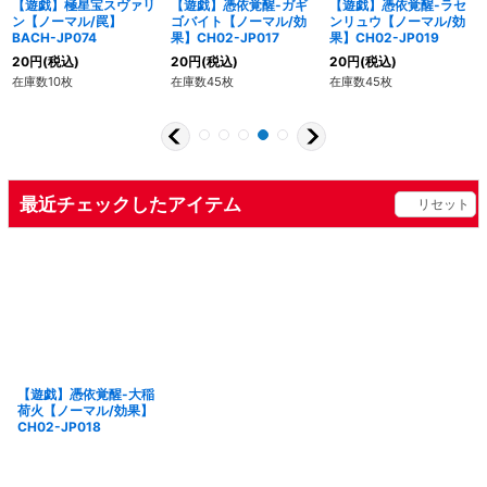
【遊戯】極星宝スヴァリ
【遊戯】憑依覚醒-ガギ
【遊戯】憑依覚醒-ラセ
ン【ノーマル/罠】
ゴバイト【ノーマル/効
ンリュウ【ノーマル/効
BACH-JP074
果】CH02-JP017
果】CH02-JP019
20
円
(税込)
20
円
(税込)
20
円
(税込)
在庫数10枚
在庫数45枚
在庫数45枚
最近チェックしたアイテム
リセット
【遊戯】憑依覚醒-大稲
荷火【ノーマル/効果】
CH02-JP018