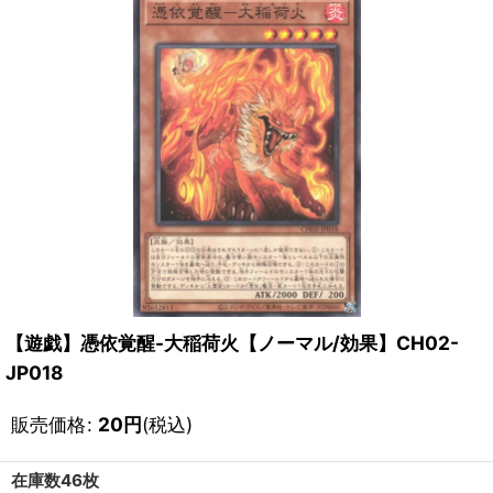
【遊戯】憑依覚醒-大稲荷火【ノーマル/効果】CH02-
JP018
販売価格
:
20
円
(税込)
在庫数46枚