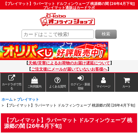
【プレイマット】ラバーマット ドルフィンウェーブ 桃源郷の閨 [26年4月下旬]
プレイマット通販はカードラボ
検索
【
天候/災害によるお荷物のお届け遅延について
】
【
ご注文後にメールが届いていないお客様へ
】
カードラボで売
ログイン・新規
ご利用案内
よくある質問
マイページ
カート
る
登録
ホーム
>
プレイマット
>
【プレイマット】ラバーマット ドルフィンウェーブ 桃源郷の閨 [26年4月下旬]
【プレイマット】ラバーマット ドルフィンウェーブ 桃
源郷の閨 [26年4月下旬]