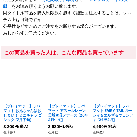
態
」をお読み頂くようお願い致します。
同タイトル商品を購入制限数を超えて複数回注文することは、シス
テム上は可能ですが、
公平性を期すためにご注文をお断りする場合がございます。
あしからずご了承ください。
この商品を買った人は、こんな商品も買っています
【プレイマット】ラバー
【プレイマット】ラバー
【プレイマット】ラバー
マット お兄ちゃんはお
マット アズールレーン
マット FAIRY TAIL ルー
しまい！ ミニキャラ ゴ
天城空母／ナース [26年
シィ＆エルザ＆ウェンデ
シック [7月下旬]
2月中旬]
ィ [26年3月]
3,300
円
(税込)
3,980
円
(税込)
4,980
円
(税込)
在庫数1
在庫数1
在庫数1