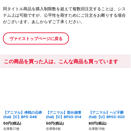
同タイトル商品を購入制限数を超えて複数回注文することは、シス
テム上は可能ですが、公平性を期すためにご注文をお断りする場合
がございます。あしからずご了承ください。
ヴァイストップページに戻る
この商品を買った人は、こんな商品も買っています
【アニマル】停戦の石碑
【アニマル】部分崩壊
【アニマル】ヘビ子爵
(foil)【C】BP5-049
(foil)【C】BP03-014
(foil)【U】BP03-020
50
円
(税込)
50
円
(税込)
80
円
(税込)
在庫数21枚
在庫数6枚
在庫数19枚