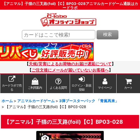
【アニマル】子猫の三叉路(foil)【C】BP03-028アニマルカードゲーム通販はカ
ードラボ
検索
【
天候/災害によるお荷物のお届け遅延について
】
【
ご注文後にメールが届いていないお客様へ
】
カードラボで売
ログイン・新規
ご利用案内
よくある質問
マイページ
カート
る
登録
ホーム
>
アニマルカードゲーム
>
3弾ブースターパック 「青嵐再来」
>
【アニマル】子猫の三叉路(foil)【C】BP03-028
【アニマル】子猫の三叉路(foil)【C】BP03-028