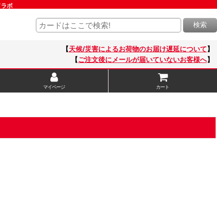
ドラボ
検索
【
天候/災害によるお荷物のお届け遅延について
】
【
ご注文後にメールが届いていないお客様へ
】
マイページ
カート