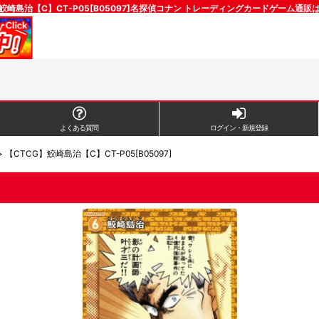
】鮫崎島治【C】CT-P05[B05097]名探偵コナン トレーディングカードゲーム通販
よくある質問
ログイン・新規登録
>
【CTCG】鮫崎島治【C】CT-P05[B05097]