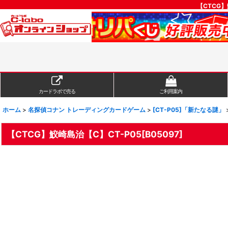
【CTCG
カードラボで売る
ご利用案内
ホーム
>
名探偵コナン トレーディングカードゲーム
>
[CT-P05]「新たなる謎」
【CTCG】鮫崎島治【C】CT-P05[B05097]