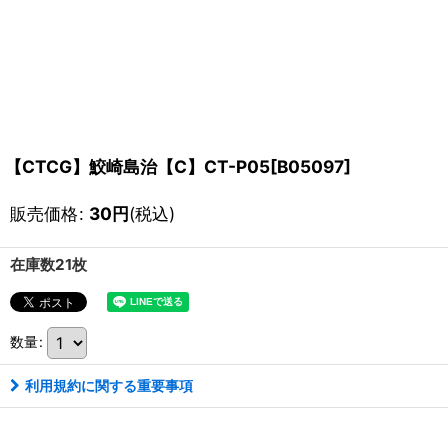
【CTCG】鮫崎島治【C】CT-P05[B05097]
販売価格
:
30
円
(税込)
在庫数21枚
数量
:
利用規約に関する重要事項