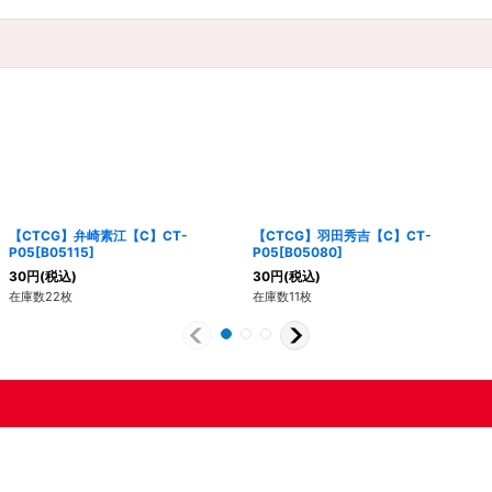
【CTCG】弁崎素江【C】CT-
【CTCG】羽田秀吉【C】CT-
P05[B05115]
P05[B05080]
30
円
(税込)
30
円
(税込)
在庫数22枚
在庫数11枚