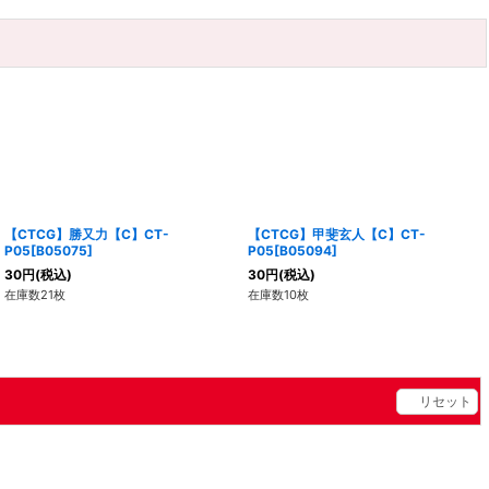
【CTCG】勝又力【C】CT-
【CTCG】甲斐玄人【C】CT-
P05[B05075]
P05[B05094]
30
円
(税込)
30
円
(税込)
在庫数21枚
在庫数10枚
リセット