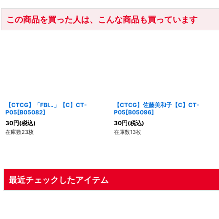
この商品を買った人は、こんな商品も買っています
【CTCG】「FBI…」【C】CT-
【CTCG】佐藤美和子【C】CT-
P05[B05082]
P05[B05096]
30
円
(税込)
30
円
(税込)
在庫数23枚
在庫数13枚
最近チェックしたアイテム