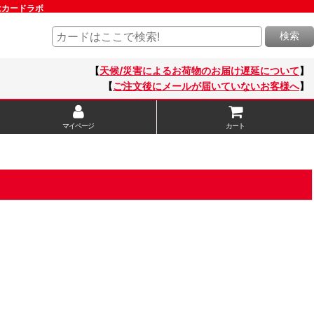
はカードラボ
検索
【
天候/災害によるお荷物のお届け遅延について
】
【
ご注文後にメールが届いていないお客様へ
】
マイページ
カート