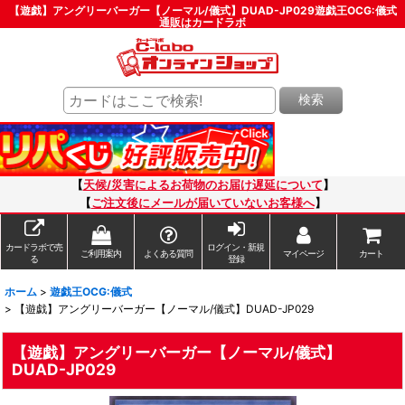
【遊戯】アングリーバーガー【ノーマル/儀式】DUAD-JP029遊戯王OCG:儀式
通販はカードラボ
検索
【
天候/災害によるお荷物のお届け遅延について
】
【
ご注文後にメールが届いていないお客様へ
】
カードラボで売
ログイン・新規
ご利用案内
よくある質問
マイページ
カート
る
登録
ホーム
>
遊戯王OCG:儀式
>
【遊戯】アングリーバーガー【ノーマル/儀式】DUAD-JP029
【遊戯】アングリーバーガー【ノーマル/儀式】
DUAD-JP029