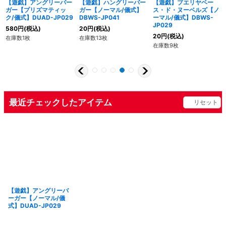
【遊戯】アングリーバー
【遊戯】ハングリーバー
【遊戯】ブエリヤベー
ガー【プリズマティッ
ガー【ノーマル/儀式】
ス・ド・ヌーベルズ【ノ
ク/儀式】DUAD-JP029
DBWS-JP041
ーマル/儀式】DBWS-
JP029
580
円
(税込)
20
円
(税込)
20
円
(税込)
在庫数1枚
在庫数13枚
在庫数9枚
最近チェックしたアイテム
リセット
【遊戯】アングリーバ
ーガー【ノーマル/儀
式】DUAD-JP029