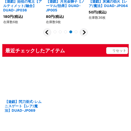
【遊戯】始祖の竜王【ア
【遊戯】月光金獅子【ノ
【遊戯】灰滅の劫火【レ
ルティメット/融合】
ーマル/効果】DUAD-
ア/魔法】DUAD-JP064
DUAD-JP036
JP005
50
円
(税込)
180
円
(税込)
80
円
(税込)
在庫数36枚
在庫数6枚
在庫数9枚
最近チェックしたアイテム
リセット
【遊戯】閃刀亜式-レム
ニスゲート【レア/魔
法】DUAD-JP069