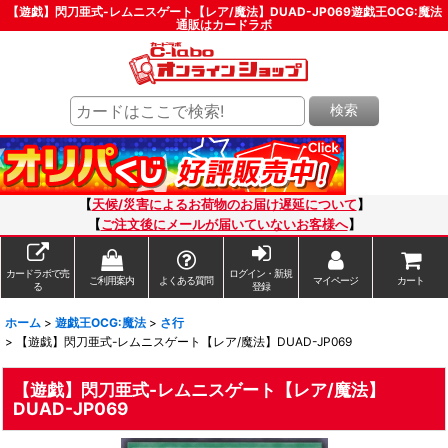
【遊戯】閃刀亜式-レムニスゲート【レア/魔法】DUAD-JP069遊戯王OCG:魔法
通販はカードラボ
検索
【
天候/災害によるお荷物のお届け遅延について
】
【
ご注文後にメールが届いていないお客様へ
】
カードラボで売
ログイン・新規
ご利用案内
よくある質問
マイページ
カート
る
登録
ホーム
>
遊戯王OCG:魔法
>
さ行
>
【遊戯】閃刀亜式-レムニスゲート【レア/魔法】DUAD-JP069
【遊戯】閃刀亜式-レムニスゲート【レア/魔法】
DUAD-JP069