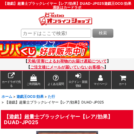
【遊戯】超量士ブラックレイヤー【レア/効果】DUAD-JP025遊戯王OCG:効果
通販はカードラボ
検索
【
天候/災害によるお荷物のお届け遅延について
】
【
ご注文後にメールが届いていないお客様へ
】
カードラボで売
ログイン・新規
ご利用案内
よくある質問
マイページ
カート
る
登録
ホーム
>
遊戯王OCG:効果
>
た行
>
【遊戯】超量士ブラックレイヤー【レア/効果】DUAD-JP025
【遊戯】超量士ブラックレイヤー【レア/効果】
DUAD-JP025