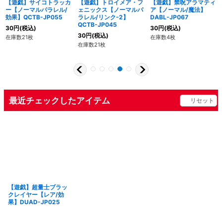
【遊戯】サイコトラッカ
【遊戯】トロイメア・フ
【遊戯】禁呪アラマティ
ー【ノーマルパラレル/
ェニックス【ノーマルパ
ア【ノーマル/魔法】
効果】QCTB-JP055
ラレル/リンク-2】
DABL-JP067
QCTB-JP045
30
円
(税込)
30
円
(税込)
30
円
(税込)
在庫数21枚
在庫数4枚
在庫数21枚
最近チェックしたアイテム
リセット
【遊戯】超量士ブラッ
クレイヤー【レア/効
果】DUAD-JP025