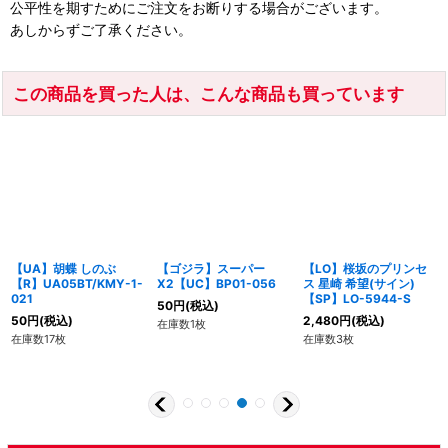
公平性を期すためにご注文をお断りする場合がございます。
あしからずご了承ください。
この商品を買った人は、こんな商品も買っています
【UA】胡蝶 しのぶ
【ゴジラ】スーパー
【LO】桜坂のプリンセ
【R】UA05BT/KMY-1-
X2【UC】BP01-056
ス 星崎 希望(サイン)
021
【SP】LO-5944-S
50
円
(税込)
50
円
(税込)
2,480
円
(税込)
在庫数1枚
在庫数17枚
在庫数3枚