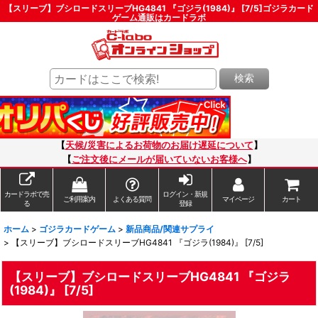
【スリーブ】ブシロードスリーブHG4841 『ゴジラ(1984)』 [7/5]ゴジラカード
ゲーム通販はカードラボ
検索
【
天候/災害によるお荷物のお届け遅延について
】
【
ご注文後にメールが届いていないお客様へ
】
カードラボで売
ログイン・新規
ご利用案内
よくある質問
マイページ
カート
る
登録
ホーム
>
ゴジラカードゲーム
>
新品商品/関連サプライ
>
【スリーブ】ブシロードスリーブHG4841 『ゴジラ(1984)』 [7/5]
【スリーブ】ブシロードスリーブHG4841 『ゴジラ
(1984)』 [7/5]