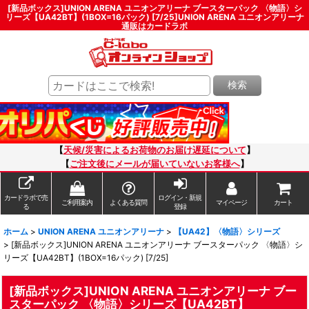
[新品ボックス]UNION ARENA ユニオンアリーナ ブースターパック 〈物語〉シ
リーズ【UA42BT】(1BOX=16パック) [7/25]UNION ARENA ユニオンアリーナ
通販はカードラボ
検索
【
天候/災害によるお荷物のお届け遅延について
】
【
ご注文後にメールが届いていないお客様へ
】
カードラボで売
ログイン・新規
ご利用案内
よくある質問
マイページ
カート
る
登録
ホーム
>
UNION ARENA ユニオンアリーナ
>
【UA42】〈物語〉シリーズ
>
[新品ボックス]UNION ARENA ユニオンアリーナ ブースターパック 〈物語〉シ
リーズ【UA42BT】(1BOX=16パック) [7/25]
[新品ボックス]UNION ARENA ユニオンアリーナ ブー
スターパック 〈物語〉シリーズ【UA42BT】