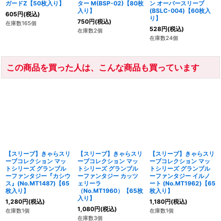
ガードZ【50枚入り】
ター M(BSP-02)【80枚
ン オーバースリーブ
入り】
(BSLC-004)【60枚入
605
円
(税込)
り】
750
円
(税込)
在庫数165個
528
円
(税込)
在庫数2個
在庫数24個
この商品を買った人は、こんな商品も買っています
【スリーブ】きゃらスリ
【スリーブ】きゃらスリ
【スリーブ】きゃらスリ
ーブコレクション マッ
ーブコレクション マッ
ーブコレクション マッ
トシリーズ グランブル
トシリーズ グランブル
トシリーズ グランブル
ーファンタジー『カシウ
ーファンタジー カッツ
ーファンタジー イルノ
ス』(No.MT1487)【65
ェリーラ
ート (No.MT1962)【65
枚入り】
（No.MT1960）【65枚
枚入り】
入り】
1,280
円
(税込)
1,180
円
(税込)
1,080
円
(税込)
在庫数1個
在庫数1個
在庫数3個