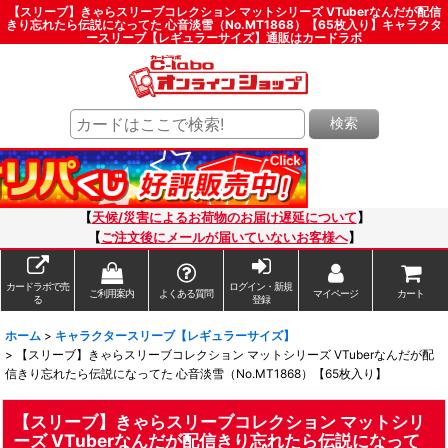
【スリーブ】きゃらスリーブコレクション マットシリーズ VTuberなんだが配信
きり忘れたら伝説になってた 心音淡雪（No.MT1868）【65枚入り】キャラクタ
ースリーブ【レギュラーサイズ】通販はカードラボ
検索
【
天候/災害によるお荷物のお届け遅延について
】
【
ご注文後にメールが届いていないお客様へ
】
カードラボで売
ログイン・新規
ご利用案内
よくある質問
マイページ
カート
る
登録
ホーム
>
キャラクタースリーブ【レギュラーサイズ】
>
【スリーブ】きゃらスリーブコレクション マットシリーズ VTuberなんだが配
信きり忘れたら伝説になってた 心音淡雪（No.MT1868）【65枚入り】
【スリーブ】きゃらスリーブコレクション マットシリ
ーズ VTuberなんだが配信きり忘れたら伝説になって