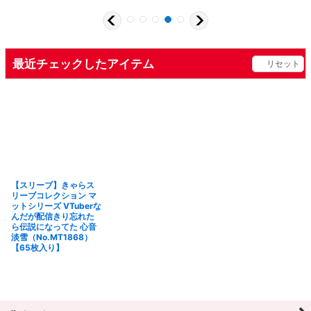
最近チェックしたアイテム
リセット
【スリーブ】きゃらス
リーブコレクション マ
ットシリーズ VTuberな
んだが配信きり忘れた
ら伝説になってた 心音
淡雪（No.MT1868）
【65枚入り】