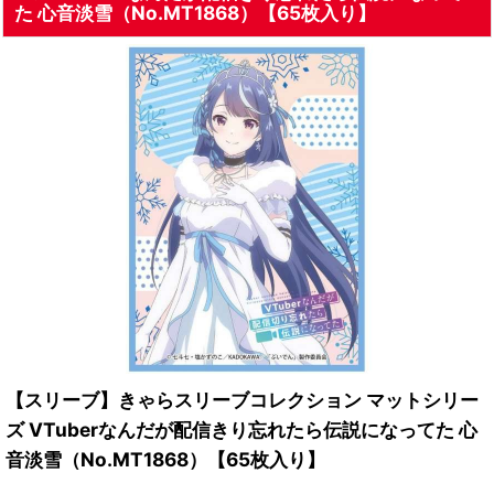
た 心音淡雪（No.MT1868）【65枚入り】
【スリーブ】きゃらスリーブコレクション マットシリー
ズ VTuberなんだが配信きり忘れたら伝説になってた 心
音淡雪（No.MT1868）【65枚入り】