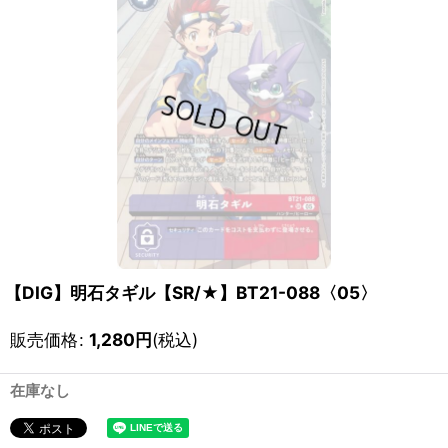
【DIG】明石タギル【SR/★】BT21-088〈05〉
販売価格
:
1,280
円
(税込)
在庫なし