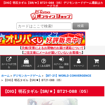
【DIG】明石タギル【SR/★】BT21-088〈05〉デジモンカードゲーム通販はカ
ードラボ
検索
【
天候/災害によるお荷物のお届け遅延について
】
【
ご注文後にメールが届いていないお客様へ
】
カードラボで売
ログイン・新規
ご利用案内
よくある質問
マイページ
カート
る
登録
ホーム
>
デジモンカードゲーム
>
【BT-21】WORLD CONVERGENCE
>
【DIG】明石タギル【SR/★】BT21-088〈05〉
【DIG】明石タギル【SR/★】BT21-088〈05〉