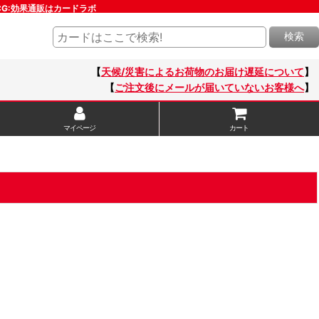
CG:効果通販はカードラボ
検索
【
天候/災害によるお荷物のお届け遅延について
】
【
ご注文後にメールが届いていないお客様へ
】
マイページ
カート