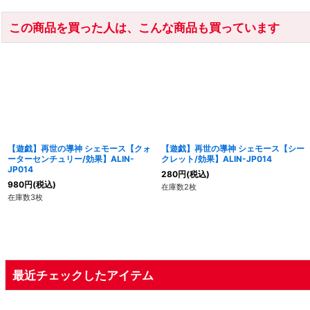
この商品を買った人は、こんな商品も買っています
【遊戯】再世の導神 シェモース【クォ
【遊戯】再世の導神 シェモース【シー
ーターセンチュリー/効果】ALIN-
クレット/効果】ALIN-JP014
JP014
280
円
(税込)
980
円
(税込)
在庫数2枚
在庫数3枚
最近チェックしたアイテム