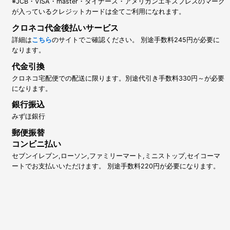
※JCB・VISA・master・ダイナース・アメリカンエキスプレスのマーク
が入っているクレジットカードは全てご利用になれます。
クロネコ代金後払いサービス
詳細は
こちら
のサイトでご確認ください。 別途手数料245円が必要に
なります。
代金引換
クロネコ宅配便での配送に限ります。別途代引き手数料330円～が必要
になります。
銀行振込
みずほ銀行
郵便振替
コンビニ払い
セブンイレブン,ローソン,ファミリーマート,ミニストップ,セイコーマ
ートでお支払いいただけます。 別途手数料220円が必要になります。