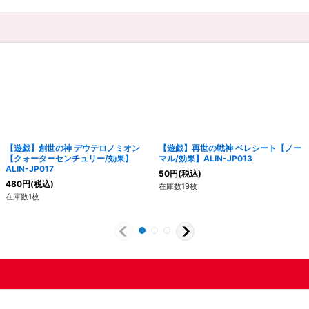
【遊戯】創世の神 デウテロノミオン
【遊戯】再世の戦神 ベレシート【ノー
【クォーターセンチュリー/効果】
マル/効果】ALIN-JP013
ALIN-JP017
50
円
(税込)
480
円
(税込)
在庫数19枚
在庫数1枚