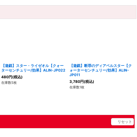
【遊戯】スター・ライゼオル【クォー
【遊戯】断罪のディアベルスター【ク
ターセンチュリー/効果】ALIN-JP022
ォーターセンチュリー/効果】ALIN-
JP011
480
円
(税込)
3,780
円
(税込)
在庫数5枚
在庫数1枚
リセット