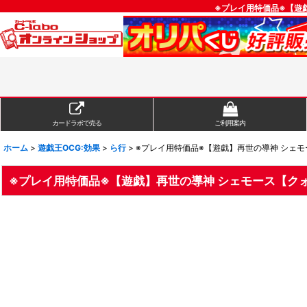
※プレイ用特価品※【遊戯
カードラボで売る
ご利用案内
ホーム
>
遊戯王OCG:効果
>
ら行
>
※プレイ用特価品※【遊戯】再世の導神 シェモー
※プレイ用特価品※【遊戯】再世の導神 シェモース【クォー