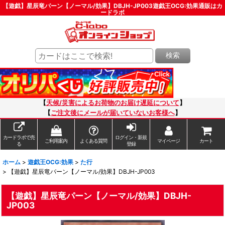
【遊戯】星辰竜パーン【ノーマル/効果】DBJH-JP003遊戯王OCG:効果通販はカ
ードラボ
検索
【
天候/災害によるお荷物のお届け遅延について
】
【
ご注文後にメールが届いていないお客様へ
】
カードラボで売
ログイン・新規
ご利用案内
よくある質問
マイページ
カート
る
登録
ホーム
>
遊戯王OCG:効果
>
た行
>
【遊戯】星辰竜パーン【ノーマル/効果】DBJH-JP003
【遊戯】星辰竜パーン【ノーマル/効果】DBJH-
JP003