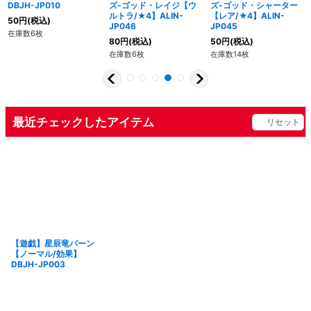
DBJH-JP010
ズ-ゴッド・レイジ【ウ
ズ-ゴッド・シャーター
ルトラ/★4】ALIN-
【レア/★4】ALIN-
50
円
(税込)
JP046
JP045
在庫数6枚
80
円
(税込)
50
円
(税込)
在庫数6枚
在庫数14枚
最近チェックしたアイテム
リセット
【遊戯】星辰竜パーン
【ノーマル/効果】
DBJH-JP003