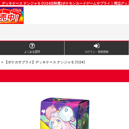
デッキケース ナンジャモ [1/24][特選]ポケモンカードゲームサプライ｜周辺グ
よくある質問
ログイン・新規登録
ス
>
【ポケカサプライ】デッキケース ナンジャモ [1/24]