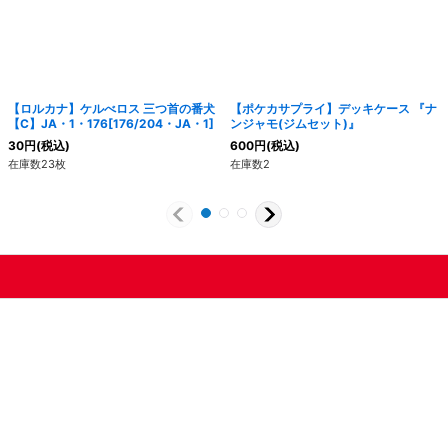
【ロルカナ】ケルべロス 三つ首の番犬
【ポケカサプライ】デッキケース 『ナ
【C】JA・1・176[176/204・JA・1]
ンジャモ(ジムセット)』
30
円
(税込)
600
円
(税込)
在庫数23枚
在庫数2