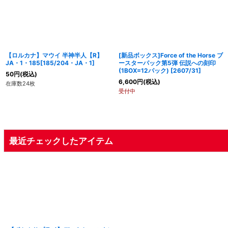
【ロルカナ】マウイ 半神半人【R】
[新品ボックス]Force of the Horse ブ
JA・1・185[185/204・JA・1]
ースターパック第5弾 伝説への刻印
(1BOX=12パック) [2607/31]
50
円
(税込)
6,600
円
(税込)
在庫数24枚
受付中
最近チェックしたアイテム