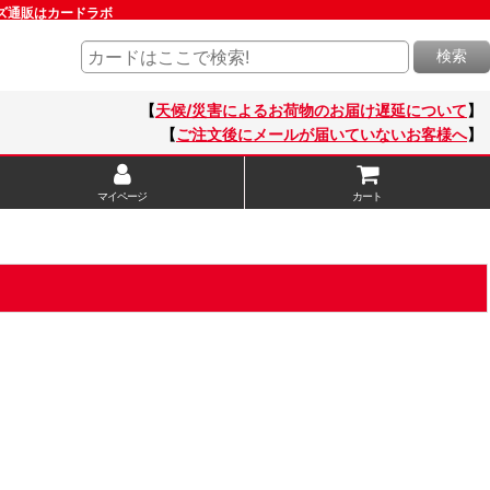
ッズ通販はカードラボ
検索
【
天候/災害によるお荷物のお届け遅延について
】
【
ご注文後にメールが届いていないお客様へ
】
マイページ
カート