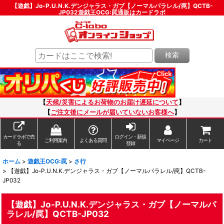
【遊戯】Jo-P.U.N.K.デンジャラス・ガブ【ノーマルパラレル/罠】QCTB-
JP032遊戯王OCG:罠通販はカードラボ
検索
【
天候/災害によるお荷物のお届け遅延について
】
【
ご注文後にメールが届いていないお客様へ
】
カードラボで売
ログイン・新規
ご利用案内
よくある質問
マイページ
カート
る
登録
ホーム
>
遊戯王OCG:罠
>
さ行
>
【遊戯】Jo-P.U.N.K.デンジャラス・ガブ【ノーマルパラレル/罠】QCTB-
JP032
【遊戯】Jo-P.U.N.K.デンジャラス・ガブ【ノーマルパ
ラレル/罠】QCTB-JP032