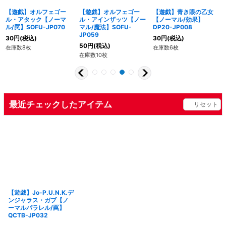
【遊戯】オルフェゴー
【遊戯】オルフェゴー
【遊戯】青き眼の乙女
ル・アタック【ノーマ
ル・アインザッツ【ノー
【ノーマル/効果】
ル/罠】SOFU-JP070
マル/魔法】SOFU-
DP20-JP008
JP059
30
円
(税込)
30
円
(税込)
50
円
(税込)
在庫数8枚
在庫数6枚
在庫数10枚
最近チェックしたアイテム
リセット
【遊戯】Jo-P.U.N.K.デ
ンジャラス・ガブ【ノ
ーマルパラレル/罠】
QCTB-JP032