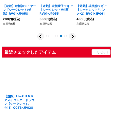
【遊戯】破械神シュヤー
【遊戯】破械童子ラキア
【遊戯】破械神ラギア
マ【シークレット/効
【シークレット/効果】
【シークレット/リン
果】RV01-JP058
RV01-JP055
ク-2】RV01-JP061
280
円
(税込)
380
円
(税込)
480
円
(税込)
在庫数6枚
在庫数3枚
在庫数2枚
最近チェックしたアイテム
リセット
【遊戯】Uk-P.U.N.K.
アメイジング・ドラゴ
ン【シークレット/
☆11】QCTB-JP028