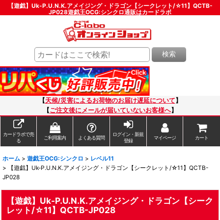
【遊戯】Uk-P.U.N.K.アメイジング・ドラゴン【シークレット/☆11】QCTB-
JP028遊戯王OCG:シンクロ通販はカードラボ
検索
【
天候/災害によるお荷物のお届け遅延について
】
【
ご注文後にメールが届いていないお客様へ
】
カードラボで売
ログイン・新規
ご利用案内
よくある質問
マイページ
カート
る
登録
ホーム
>
遊戯王OCG:シンクロ
>
レベル11
>
【遊戯】Uk-P.U.N.K.アメイジング・ドラゴン【シークレット/☆11】QCTB-
JP028
【遊戯】Uk-P.U.N.K.アメイジング・ドラゴン【シーク
レット/☆11】QCTB-JP028