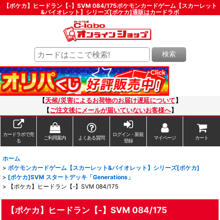
【ポケカ】ヒードラン【-】SVM 084/175ポケモンカードゲーム【スカーレット
&バイオレット】シリーズ[ポケカ]通販はカードラボ
検索
【
天候/災害によるお荷物のお届け遅延について
】
【
ご注文後にメールが届いていないお客様へ
】
カードラボで売
ログイン・新規
ご利用案内
よくある質問
マイページ
カート
る
登録
ホーム
>
ポケモンカードゲーム【スカーレット&バイオレット】シリーズ[ポケカ]
>
[ポケカ]SVM スタートデッキ「Generations」
>
【ポケカ】ヒードラン【-】SVM 084/175
【ポケカ】ヒードラン【-】SVM 084/175