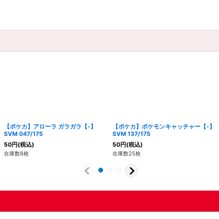
【ポケカ】アローラ ガラガラ【-】
【ポケカ】ポケモンキャッチャー【-】
SVM 047/175
SVM 137/175
50
円
(税込)
50
円
(税込)
在庫数8枚
在庫数25枚