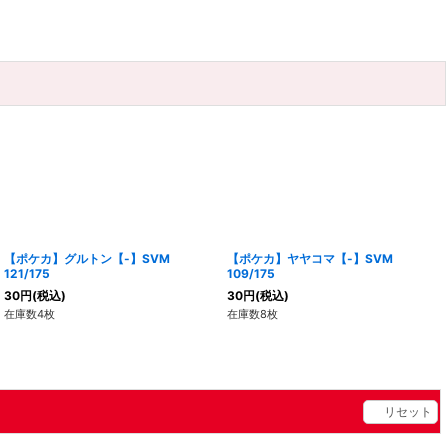
【ポケカ】グルトン【-】SVM
【ポケカ】ヤヤコマ【-】SVM
121/175
109/175
30
円
(税込)
30
円
(税込)
在庫数4枚
在庫数8枚
リセット