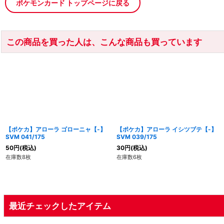
ポケモンカード トップページに戻る
この商品を買った人は、こんな商品も買っています
【ポケカ】アローラ ゴローニャ【-】
【ポケカ】アローラ イシツブテ【-】
SVM 041/175
SVM 039/175
50
円
(税込)
30
円
(税込)
在庫数8枚
在庫数6枚
最近チェックしたアイテム