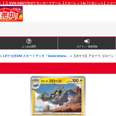
【-】SVM 040/175ポケモンカードゲーム【スカーレット&バイオレット】シリ
よくある質問
ログイン・新規登録
>
[ポケカ]SVM スタートデッキ「Generations」
>
【ポケカ】アローラ ゴローン【-】