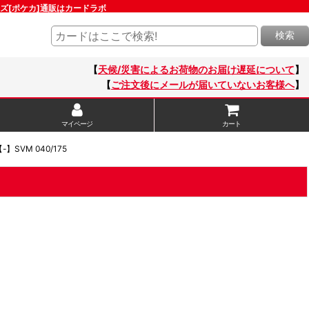
ーズ[ポケカ]通販はカードラボ
検索
【
天候/災害によるお荷物のお届け遅延について
】
【
ご注文後にメールが届いていないお客様へ
】
マイページ
カート
SVM 040/175