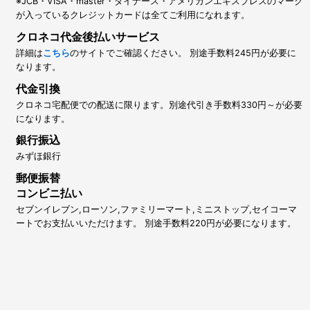
※JCB・VISA・master・ダイナース・アメリカンエキスプレスのマーク
が入っているクレジットカードは全てご利用になれます。
クロネコ代金後払いサービス
詳細は
こちら
のサイトでご確認ください。 別途手数料245円が必要に
なります。
代金引換
クロネコ宅配便での配送に限ります。別途代引き手数料330円～が必要
になります。
銀行振込
みずほ銀行
郵便振替
コンビニ払い
セブンイレブン,ローソン,ファミリーマート,ミニストップ,セイコーマ
ートでお支払いいただけます。 別途手数料220円が必要になります。